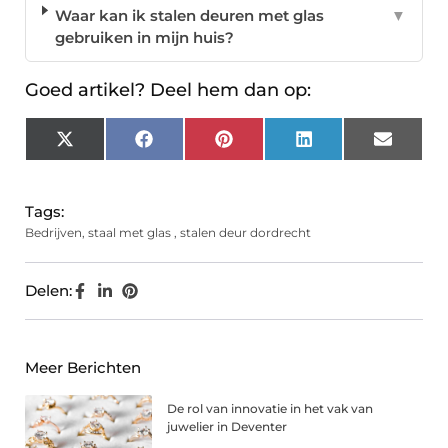
Waar kan ik stalen deuren met glas
▼
gebruiken in mijn huis?
Goed artikel? Deel hem dan op:
X
Facebook
Pinterest
LinkedIn
Email
(Twitter)
Tags:
Bedrijven
,
staal met glas
,
stalen deur dordrecht
Delen:
Meer Berichten
De rol van innovatie in het vak van
juwelier in Deventer