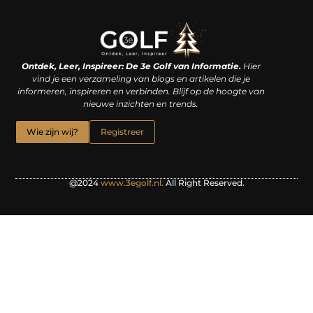
Linkjes kopen: een slimme zet of een dure vergissing?
Kan je geld verdienen met een website? De waarheid achter het digitale verdienmodel
Ontdek, Leer, Inspireer: De 3e Golf van Informatie.
Hier
vind je een verzameling van blogs en artikelen die je
informeren, inspireren en verbinden. Blijf op de hoogte van
nieuwe inzichten en trends.
Wie zijn wij?
Registreer
@2024
www.3egolf.nl.
All Right Reserved.