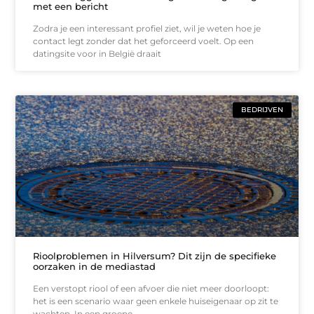
met een bericht
Zodra je een interessant profiel ziet, wil je weten hoe je
contact legt zonder dat het geforceerd voelt. Op een
datingsite voor in België draait
BEDRIJVEN
Rioolproblemen in Hilversum? Dit zijn de specifieke
oorzaken in de mediastad
Een verstopt riool of een afvoer die niet meer doorloopt:
het is een scenario waar geen enkele huiseigenaar op zit te
wachten. In een groene