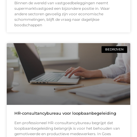
Binnen de wereld van vastgoedbeleggingen neemt
supermarktvastgoed een bijzondere positie in. Waar
andere sectoren gevoelig zijn voor economische
schommelingen, blijft de vraag naar dagelijkse
boodschappen
BEDRIJVEN
HR-consultancybureau voor loopbaanbegeleiding
Een professioneel HR-consultancybureau begrijpt dat
loopbaanbegeleiding belangrijk is voor het behouden van
gemotiveerde en productieve medewerkers. In Goes