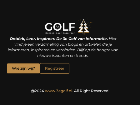
Linkjes kopen: een slimme zet of een dure vergissing?
Kan je geld verdienen met een website? De waarheid achter het digitale verdienmodel
Ontdek, Leer, Inspireer: De 3e Golf van Informatie.
Hier
vind je een verzameling van blogs en artikelen die je
informeren, inspireren en verbinden. Blijf op de hoogte van
nieuwe inzichten en trends.
Wie zijn wij?
Registreer
@2024
www.3egolf.nl.
All Right Reserved.