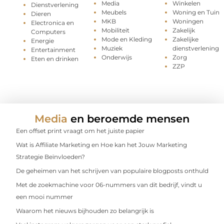
Media
Winkelen
Dienstverlening
Meubels
Woning en Tuin
Dieren
MKB
Woningen
Electronica en
Mobiliteit
Zakelijk
Computers
Mode en Kleding
Zakelijke
Energie
Muziek
dienstverlening
Entertainment
Onderwijs
Zorg
Eten en drinken
ZZP
Media
en beroemde mensen
Een offset print vraagt om het juiste papier
Wat is Affiliate Marketing en Hoe kan het Jouw Marketing
Strategie Beïnvloeden?
De geheimen van het schrijven van populaire blogposts onthuld
Met de zoekmachine voor 06-nummers van dit bedrijf, vindt u
een mooi nummer
Waarom het nieuws bijhouden zo belangrijk is