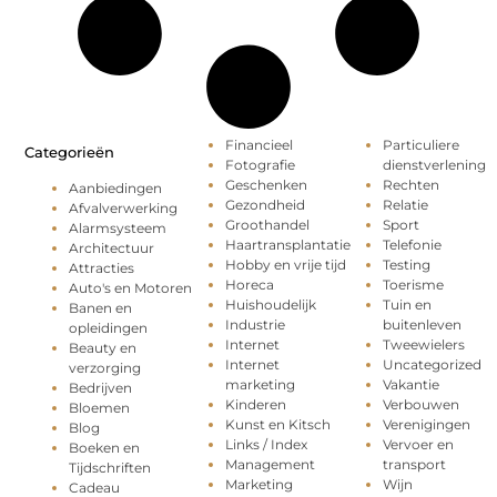
Financieel
Particuliere
Categorieën
Fotografie
dienstverlening
Geschenken
Rechten
Aanbiedingen
Gezondheid
Relatie
Afvalverwerking
Groothandel
Sport
Alarmsysteem
Haartransplantatie
Telefonie
Architectuur
Hobby en vrije tijd
Testing
Attracties
Horeca
Toerisme
Auto's en Motoren
Huishoudelijk
Tuin en
Banen en
Industrie
buitenleven
opleidingen
Internet
Tweewielers
Beauty en
Internet
Uncategorized
verzorging
marketing
Vakantie
Bedrijven
Kinderen
Verbouwen
Bloemen
Kunst en Kitsch
Verenigingen
Blog
Links / Index
Vervoer en
Boeken en
Management
transport
Tijdschriften
Marketing
Wijn
Cadeau