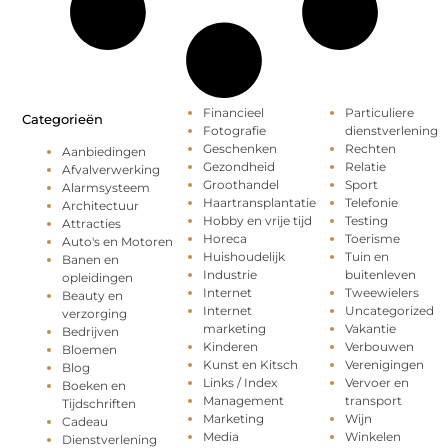
Financieel
Particuliere
Categorieën
Fotografie
dienstverlening
Geschenken
Rechten
Aanbiedingen
Gezondheid
Relatie
Afvalverwerking
Groothandel
Sport
Alarmsysteem
Haartransplantatie
Telefonie
Architectuur
Hobby en vrije tijd
Testing
Attracties
Horeca
Toerisme
Auto's en Motoren
Huishoudelijk
Tuin en
Banen en
Industrie
buitenleven
opleidingen
Internet
Tweewielers
Beauty en
Internet
Uncategorized
verzorging
marketing
Vakantie
Bedrijven
Kinderen
Verbouwen
Bloemen
Kunst en Kitsch
Verenigingen
Blog
Links / Index
Vervoer en
Boeken en
Management
transport
Tijdschriften
Marketing
Wijn
Cadeau
Media
Winkelen
Dienstverlening