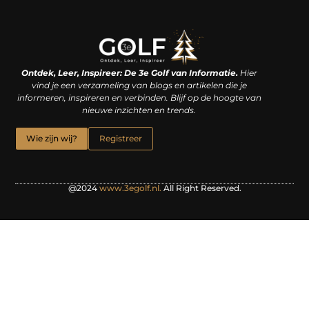
Linkjes kopen: een slimme zet of een dure vergissing?
Kan je geld verdienen met een website? De waarheid achter het digitale verdienmodel
Ontdek, Leer, Inspireer: De 3e Golf van Informatie.
Hier
vind je een verzameling van blogs en artikelen die je
informeren, inspireren en verbinden. Blijf op de hoogte van
nieuwe inzichten en trends.
Wie zijn wij?
Registreer
@2024
www.3egolf.nl.
All Right Reserved.