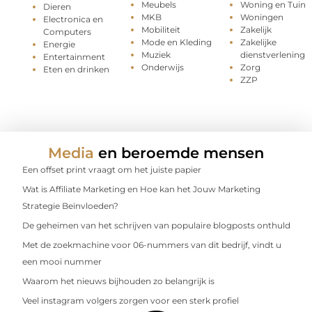
Meubels
Woning en Tuin
Dieren
MKB
Woningen
Electronica en
Mobiliteit
Zakelijk
Computers
Mode en Kleding
Zakelijke
Energie
Muziek
dienstverlening
Entertainment
Onderwijs
Zorg
Eten en drinken
ZZP
Media
en beroemde mensen
Een offset print vraagt om het juiste papier
Wat is Affiliate Marketing en Hoe kan het Jouw Marketing
Strategie Beïnvloeden?
De geheimen van het schrijven van populaire blogposts onthuld
Met de zoekmachine voor 06-nummers van dit bedrijf, vindt u
een mooi nummer
Waarom het nieuws bijhouden zo belangrijk is
Veel instagram volgers zorgen voor een sterk profiel