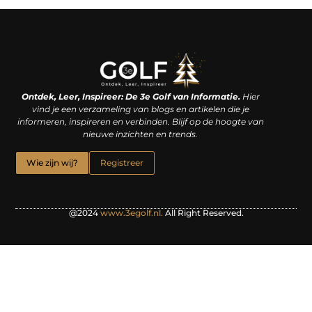
Linkjes kopen: een slimme zet of een dure vergissing?
Kan je geld verdienen met een website? De waarheid achter het digitale verdienmodel
Ontdek, Leer, Inspireer: De 3e Golf van Informatie.
Hier
vind je een verzameling van blogs en artikelen die je
informeren, inspireren en verbinden. Blijf op de hoogte van
nieuwe inzichten en trends.
Wie zijn wij?
Registreer
@2024
www.3egolf.nl.
All Right Reserved.