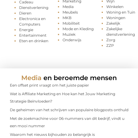
Marketing
Wijn
Cadeau
Media
Winkelen
Dienstverlening
Meubels
Woning en Tuin
Dieren
MKB
Woningen
Electronica en
Mobiliteit
Zakelijk
Computers
Mode en Kleding
Zakelijke
Energie
Muziek
dienstverlening
Entertainment
Onderwijs
Zorg
Eten en drinken
ZZP
Media
en beroemde mensen
Een offset print vraagt om het juiste papier
Wat is Affiliate Marketing en Hoe kan het Jouw Marketing
Strategie Beïnvloeden?
De geheimen van het schrijven van populaire blogposts onthuld
Met de zoekmachine voor 06-nummers van dit bedrijf, vindt u
een mooi nummer
Waarom het nieuws bijhouden zo belangrijk is