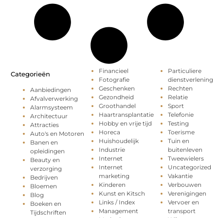
Financieel
Particuliere
Categorieën
Fotografie
dienstverlening
Geschenken
Rechten
Aanbiedingen
Gezondheid
Relatie
Afvalverwerking
Groothandel
Sport
Alarmsysteem
Haartransplantatie
Telefonie
Architectuur
Hobby en vrije tijd
Testing
Attracties
Horeca
Toerisme
Auto's en Motoren
Huishoudelijk
Tuin en
Banen en
Industrie
buitenleven
opleidingen
Internet
Tweewielers
Beauty en
Internet
Uncategorized
verzorging
marketing
Vakantie
Bedrijven
Kinderen
Verbouwen
Bloemen
Kunst en Kitsch
Verenigingen
Blog
Links / Index
Vervoer en
Boeken en
Management
transport
Tijdschriften