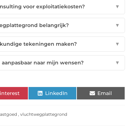
sulting voor exploitatiekosten?
▼
egplattegrond belangrijk?
▼
kundige tekeningen maken?
▼
n aanpasbaar naar mijn wensen?
▼
interest
LinkedIn
Email
vastgoed
,
vluchtwegplattegrond