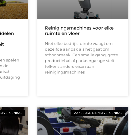
Reinigingsmachines voor elke
delen
ruimte en vloer
Niet elke bedrijfsruimte vraagt om
lt
dezelfde aanpak als het gaat om
schoonmaak. Een smalle gang, grote
en spelen
productiehal of parkeergarage stelt
en de
telkens andere eisen aan
risch
reinigingsmachines.
 uitdaging
NSTVERLENING
ZAKELIJKE DIENSTVERLENING