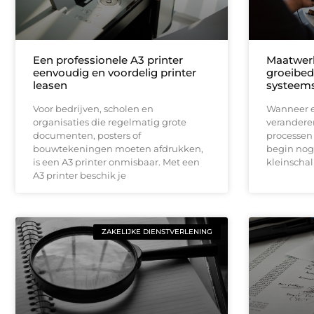
Een professionele A3 printer
Maatwerk
eenvoudig en voordelig printer
groeibed
leasen
systeems
Voor bedrijven, scholen en
Wanneer ee
organisaties die regelmatig grote
veranderen
documenten, posters of
processen 
bouwtekeningen moeten afdrukken,
begin nog
is een A3 printer onmisbaar. Met een
kleinscha
A3 printer beschik je
ZAKELIJKE DIENSTVERLENING