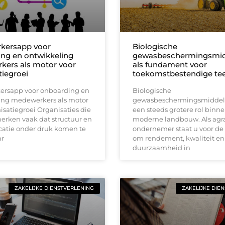
kersapp voor
Biologische
ng en ontwikkeling
gewasbeschermingsmid
ers als motor voor
als fundament voor
tiegroei
toekomstbestendige tee
rsapp voor onboarding en
Biologische
ing medewerkers als motor
gewasbeschermingsmiddel
isatiegroei Organisaties die
een steeds grotere rol binn
erken vaak dat structuur en
moderne landbouw. Als agra
tie onder druk komen te
ondernemer staat u voor de
ar
om rendement, kwaliteit en
duurzaamheid in
ZAKELIJKE DIENSTVERLENING
ZAKELIJKE DIE