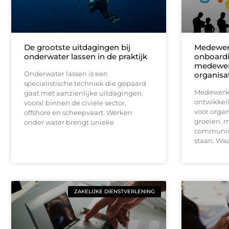
De grootste uitdagingen bij
Medewer
onderwater lassen in de praktijk
onboardi
medewerk
Onderwater lassen is een
organisa
specialistische techniek die gepaard
Medewerke
gaat met aanzienlijke uitdagingen,
ontwikkel
vooral binnen de civiele sector,
voor organ
offshore en scheepvaart. Werken
groeien, m
onder water brengt unieke
communica
staan. Wa
ZAKELIJKE DIENSTVERLENING