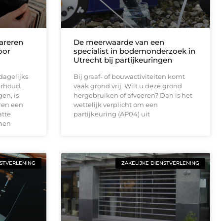
areren
De meerwaarde van een
oor
specialist in bodemonderzoek in
Utrecht bij partijkeuringen
dagelijks
Bij graaf- of bouwactiviteiten komt
rhoud,
vaak grond vrij. Wilt u deze grond
en, is
hergebruiken of afvoeren? Dan is het
ren een
wettelijk verplicht om een
atte
partijkeuring (AP04) uit
jnen
NSTVERLENING
ZAKELIJKE DIENSTVERLENING