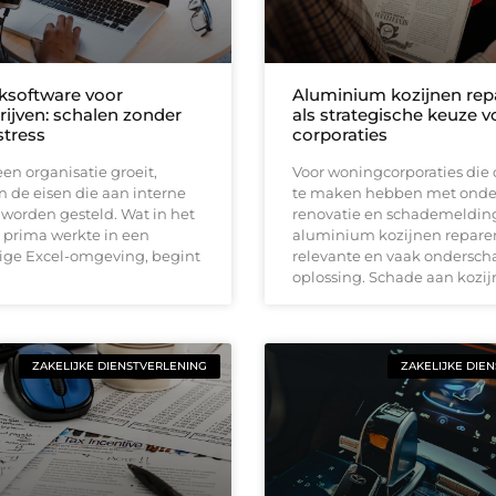
software voor
Aluminium kozijnen rep
rijven: schalen zonder
als strategische keuze v
tress
corporaties
n organisatie groeit,
Voor woningcorporaties die 
 de eisen die aan interne
te maken hebben met onde
worden gesteld. Wat in het
renovatie en schademelding
 prima werkte in een
aluminium kozijnen repare
lige Excel-omgeving, begint
relevante en vaak ondersch
oplossing. Schade aan kozi
ZAKELIJKE DIENSTVERLENING
ZAKELIJKE DIE