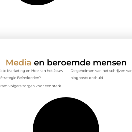
Media
en beroemde mensen
iliate Marketing en Hoe kan het Jouw
De geheimen van het schrijven van
Strategie Beïnvloeden?
blogposts onthuld
gram volgers zorgen voor een sterk