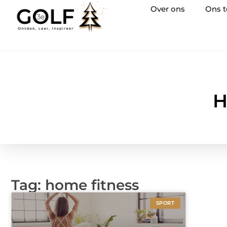
Over ons
Ons 
H
Tag: home fitness
SPORT