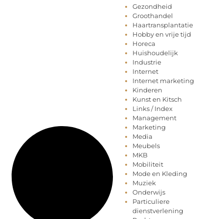
Gezondheid
Groothandel
Haartransplantatie
Hobby en vrije tijd
Horeca
Huishoudelijk
Industrie
Internet
Internet marketing
Kinderen
Kunst en Kitsch
Links / Index
Management
Marketing
Media
Meubels
MKB
Mobiliteit
Mode en Kleding
Muziek
Onderwijs
Particuliere
dienstverlening