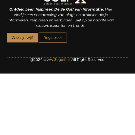
Linkjes kopen: een slimme zet of een dure vergissing?
Kan je geld verdienen met een website? De waarheid achter het digitale verdienmodel
Ontdek, Leer, Inspireer: De 3e Golf van Informatie.
Hier
vind je een verzameling van blogs en artikelen die je
informeren, inspireren en verbinden. Blijf op de hoogte van
nieuwe inzichten en trends.
Wie zijn wij?
Registreer
@2024
www.3egolf.nl.
All Right Reserved.