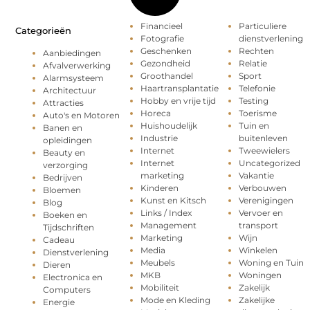
Financieel
Particuliere
Categorieën
Fotografie
dienstverlening
Geschenken
Rechten
Aanbiedingen
Gezondheid
Relatie
Afvalverwerking
Groothandel
Sport
Alarmsysteem
Haartransplantatie
Telefonie
Architectuur
Hobby en vrije tijd
Testing
Attracties
Horeca
Toerisme
Auto's en Motoren
Huishoudelijk
Tuin en
Banen en
Industrie
buitenleven
opleidingen
Internet
Tweewielers
Beauty en
Internet
Uncategorized
verzorging
marketing
Vakantie
Bedrijven
Kinderen
Verbouwen
Bloemen
Kunst en Kitsch
Verenigingen
Blog
Links / Index
Vervoer en
Boeken en
Management
transport
Tijdschriften
Marketing
Wijn
Cadeau
Media
Winkelen
Dienstverlening
Meubels
Woning en Tuin
Dieren
MKB
Woningen
Electronica en
Mobiliteit
Zakelijk
Computers
Mode en Kleding
Zakelijke
Energie