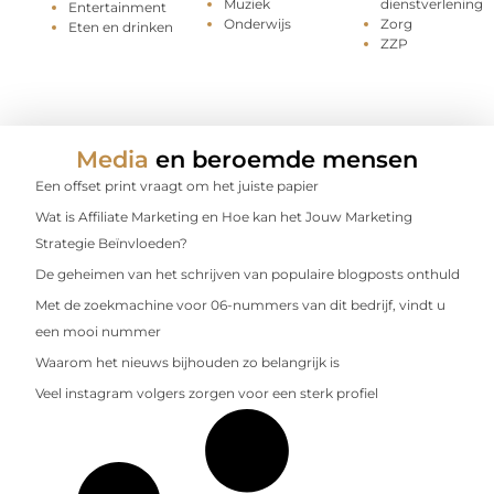
Muziek
dienstverlening
Entertainment
Onderwijs
Zorg
Eten en drinken
ZZP
Media
en beroemde mensen
Een offset print vraagt om het juiste papier
Wat is Affiliate Marketing en Hoe kan het Jouw Marketing
Strategie Beïnvloeden?
De geheimen van het schrijven van populaire blogposts onthuld
Met de zoekmachine voor 06-nummers van dit bedrijf, vindt u
een mooi nummer
Waarom het nieuws bijhouden zo belangrijk is
Veel instagram volgers zorgen voor een sterk profiel