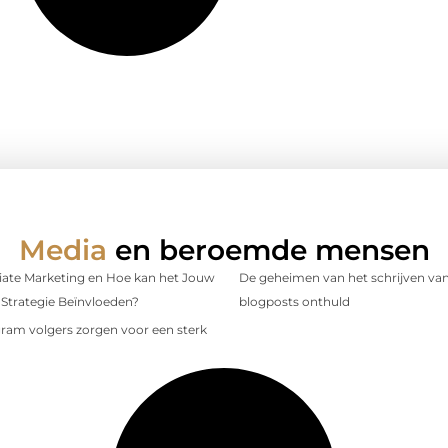
Media
en beroemde mensen
iliate Marketing en Hoe kan het Jouw
De geheimen van het schrijven van
Strategie Beïnvloeden?
blogposts onthuld
gram volgers zorgen voor een sterk