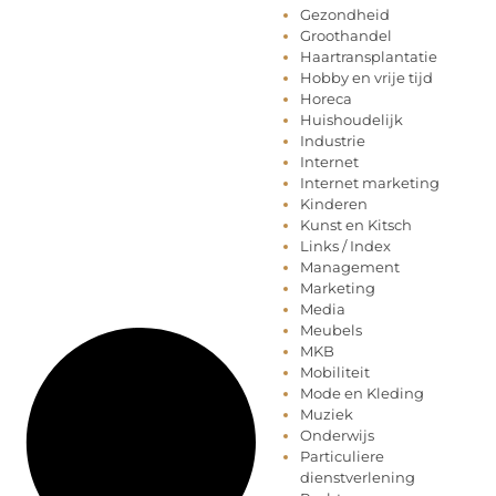
Gezondheid
Groothandel
Haartransplantatie
Hobby en vrije tijd
Horeca
Huishoudelijk
Industrie
Internet
Internet marketing
Kinderen
Kunst en Kitsch
Links / Index
Management
Marketing
Media
Meubels
MKB
Mobiliteit
Mode en Kleding
Muziek
Onderwijs
Particuliere
dienstverlening