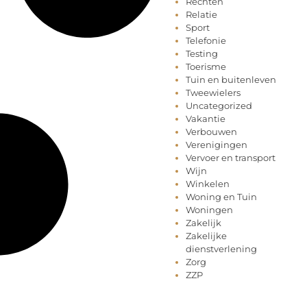
Rechten
Relatie
Sport
Telefonie
Testing
Toerisme
Tuin en buitenleven
Tweewielers
Uncategorized
Vakantie
Verbouwen
Verenigingen
Vervoer en transport
Wijn
Winkelen
Woning en Tuin
Woningen
Zakelijk
Zakelijke
dienstverlening
Zorg
ZZP