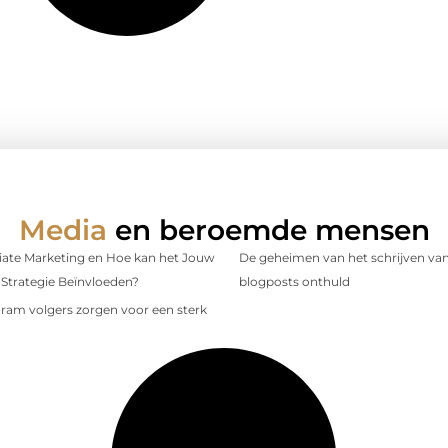
Media
en beroemde mensen
iliate Marketing en Hoe kan het Jouw
De geheimen van het schrijven van
Strategie Beïnvloeden?
blogposts onthuld
gram volgers zorgen voor een sterk