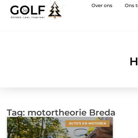
Over ons
Ons 
H
Tag: motortheorie Breda
AUTO'S EN MOTOREN