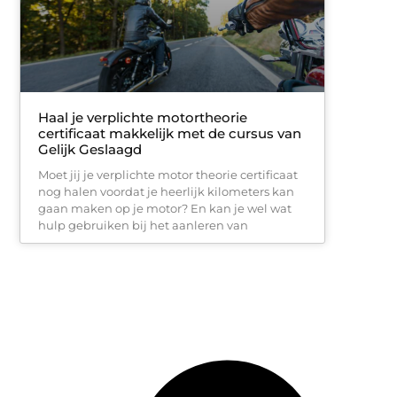
Haal je verplichte motortheorie
certificaat makkelijk met de cursus van
Gelijk Geslaagd
Moet jij je verplichte motor theorie certificaat
nog halen voordat je heerlijk kilometers kan
gaan maken op je motor? En kan je wel wat
hulp gebruiken bij het aanleren van