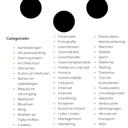
Financieel
Particuliere
Categorieën
Fotografie
dienstverlening
Geschenken
Rechten
Aanbiedingen
Gezondheid
Relatie
Afvalverwerking
Groothandel
Sport
Alarmsysteem
Haartransplantatie
Telefonie
Architectuur
Hobby en vrije tijd
Testing
Attracties
Horeca
Toerisme
Auto's en Motoren
Huishoudelijk
Tuin en
Banen en
Industrie
buitenleven
opleidingen
Internet
Tweewielers
Beauty en
Internet
Uncategorized
verzorging
marketing
Vakantie
Bedrijven
Kinderen
Verbouwen
Bloemen
Kunst en Kitsch
Verenigingen
Blog
Links / Index
Vervoer en
Boeken en
Management
transport
Tijdschriften
Marketing
Wijn
Cadeau