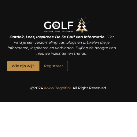
Linkjes kopen: een slimme zet of een dure vergissing?
Kan je geld verdienen met een website? De waarheid achter het digitale verdienmodel
Ontdek, Leer, Inspireer: De 3e Golf van Informatie.
Hier
vind je een verzameling van blogs en artikelen die je
informeren, inspireren en verbinden. Blijf op de hoogte van
nieuwe inzichten en trends.
Wie zijn wij?
Registreer
@2024
www.3egolf.nl.
All Right Reserved.