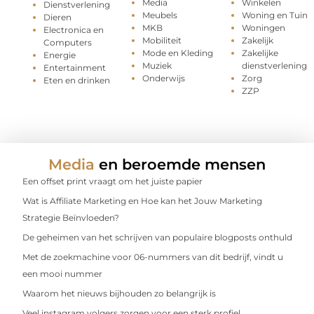
Media
Winkelen
Dienstverlening
Meubels
Woning en Tuin
Dieren
MKB
Woningen
Electronica en
Mobiliteit
Zakelijk
Computers
Mode en Kleding
Zakelijke
Energie
Muziek
dienstverlening
Entertainment
Onderwijs
Zorg
Eten en drinken
ZZP
Media
en beroemde mensen
Een offset print vraagt om het juiste papier
Wat is Affiliate Marketing en Hoe kan het Jouw Marketing
Strategie Beïnvloeden?
De geheimen van het schrijven van populaire blogposts onthuld
Met de zoekmachine voor 06-nummers van dit bedrijf, vindt u
een mooi nummer
Waarom het nieuws bijhouden zo belangrijk is
Veel instagram volgers zorgen voor een sterk profiel