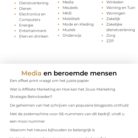
Media
Winkelen
Dienstverlening
Meubels
Woning en Tuin
Dieren
MKB
Woningen
Electronica en
Mobiliteit
Zakelijk
Computers
Mode en Kleding
Zakelijke
Energie
Muziek
dienstverlening
Entertainment
Onderwijs
Zorg
Eten en drinken
ZZP
Media
en beroemde mensen
Een offset print vraagt om het juiste papier
Wat is Affiliate Marketing en Hoe kan het Jouw Marketing
Strategie Beïnvloeden?
De geheimen van het schrijven van populaire blogposts onthuld
Met de zoekmachine voor 06-nummers van dit bedrijf, vindt u
een mooi nummer
Waarom het nieuws bijhouden zo belangrijk is