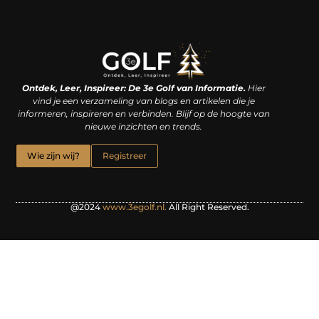
Linkjes kopen: een slimme zet of een dure vergissing?
Kan je geld verdienen met een website? De waarheid achter het digitale verdienmodel
Ontdek, Leer, Inspireer: De 3e Golf van Informatie.
Hier
vind je een verzameling van blogs en artikelen die je
informeren, inspireren en verbinden. Blijf op de hoogte van
nieuwe inzichten en trends.
Wie zijn wij?
Registreer
@2024
www.3egolf.nl.
All Right Reserved.