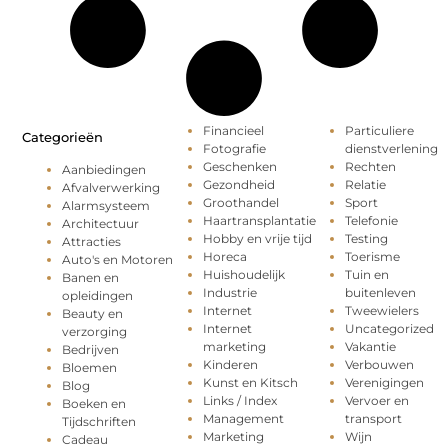
Financieel
Particuliere
Categorieën
Fotografie
dienstverlening
Geschenken
Rechten
Aanbiedingen
Gezondheid
Relatie
Afvalverwerking
Groothandel
Sport
Alarmsysteem
Haartransplantatie
Telefonie
Architectuur
Hobby en vrije tijd
Testing
Attracties
Horeca
Toerisme
Auto's en Motoren
Huishoudelijk
Tuin en
Banen en
Industrie
buitenleven
opleidingen
Internet
Tweewielers
Beauty en
Internet
Uncategorized
verzorging
marketing
Vakantie
Bedrijven
Kinderen
Verbouwen
Bloemen
Kunst en Kitsch
Verenigingen
Blog
Links / Index
Vervoer en
Boeken en
Management
transport
Tijdschriften
Marketing
Wijn
Cadeau