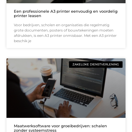
Een professionele A3 printer eenvoudig en voordelig
printer leasen
Voor bedrijven, scholen en organisaties die regelmatig
grote documenten, posters of bouwtekeningen moeten
afdrukken, is een A3 printer onmisbaar. Met een A3 printer
beschik je
ZAKELIJKE DIENSTVERLENING
Maatwerksoftware voor groeibedrijven: schalen
zonder systeemstress