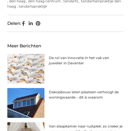
,
den haag
,
den haag centrum
,
tandarts
,
tandartsenpraktijk den
haag
,
tandartspraktijk'
Delen:
Meer Berichten
De rol van innovatie in het vak van
juwelier in Deventer
Dakopbouw laten plaatsen verhoogt de
woningwaarde – dit is waarom
Van slaapkamer naar rustplek: zo creëer je