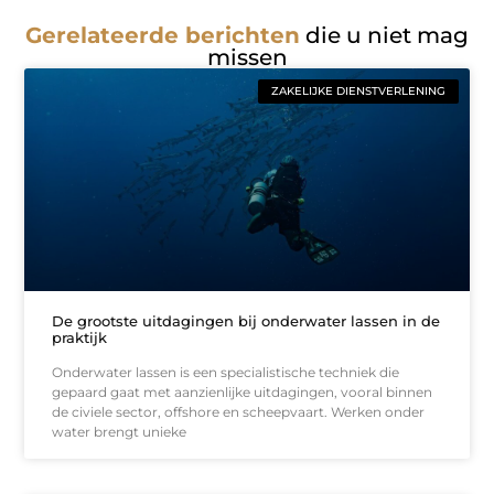
Gerelateerde berichten
die u niet mag
missen
ZAKELIJKE DIENSTVERLENING
De grootste uitdagingen bij onderwater lassen in de
praktijk
Onderwater lassen is een specialistische techniek die
gepaard gaat met aanzienlijke uitdagingen, vooral binnen
de civiele sector, offshore en scheepvaart. Werken onder
water brengt unieke