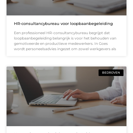
HR-consultancybureau voor loopbaanbegeleiding
Een professioneel HR-consultancybureau begrijpt dat
loopbaanbegeleiding belangrijk is voor het behouden van
gemotiveerde en productieve medewerkers. In Goes
wordt personeelsadvies ingezet om zowel werkgevers als
BEDRIJVEN