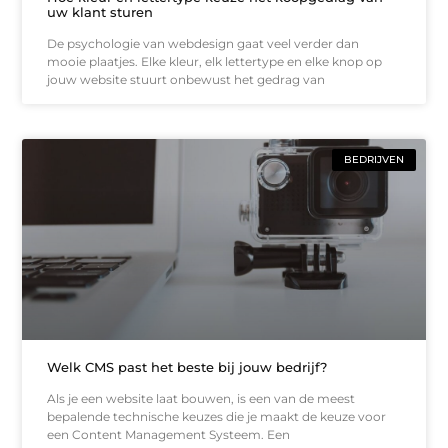
uw klant sturen
De psychologie van webdesign gaat veel verder dan
mooie plaatjes. Elke kleur, elk lettertype en elke knop op
jouw website stuurt onbewust het gedrag van
BEDRIJVEN
Welk CMS past het beste bij jouw bedrijf?
Als je een website laat bouwen, is een van de meest
bepalende technische keuzes die je maakt de keuze voor
een Content Management Systeem. Een