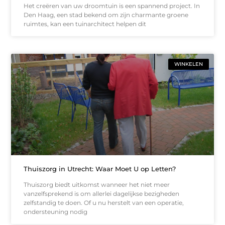
Het creëren van uw droomtuin is een spannend project. In
Den Haag, een stad bekend om zijn charmante groene
ruimtes, kan een tuinarchitect helpen dit
WINKELEN
Thuiszorg in Utrecht: Waar Moet U op Letten?
Thuiszorg biedt uitkomst wanneer het niet meer
vanzelfsprekend is om allerlei dagelijkse bezigheden
zelfstandig te doen. Of u nu herstelt van een operatie,
ondersteuning nodig