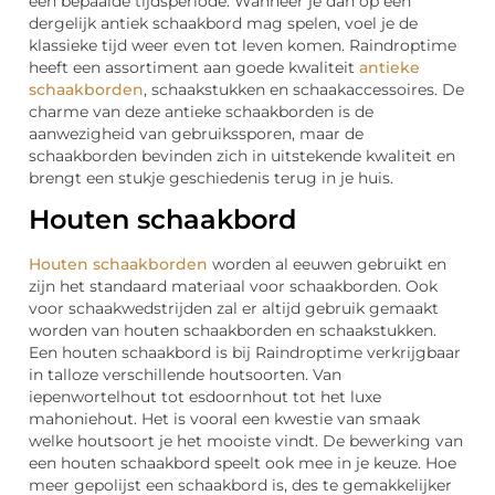
een bepaalde tijdsperiode. Wanneer je dan op een
dergelijk antiek schaakbord mag spelen, voel je de
klassieke tijd weer even tot leven komen. Raindroptime
heeft een assortiment aan goede kwaliteit
antieke
schaakborden
, schaakstukken en schaakaccessoires. De
charme van deze antieke schaakborden is de
aanwezigheid van gebruikssporen, maar de
schaakborden bevinden zich in uitstekende kwaliteit en
brengt een stukje geschiedenis terug in je huis.
Houten schaakbord
Houten schaakborden
worden al eeuwen gebruikt en
zijn het standaard materiaal voor schaakborden. Ook
voor schaakwedstrijden zal er altijd gebruik gemaakt
worden van houten schaakborden en schaakstukken.
Een houten schaakbord is bij Raindroptime verkrijgbaar
in talloze verschillende houtsoorten. Van
iepenwortelhout tot esdoornhout tot het luxe
mahoniehout. Het is vooral een kwestie van smaak
welke houtsoort je het mooiste vindt. De bewerking van
een houten schaakbord speelt ook mee in je keuze. Hoe
meer gepolijst een schaakbord is, des te gemakkelijker