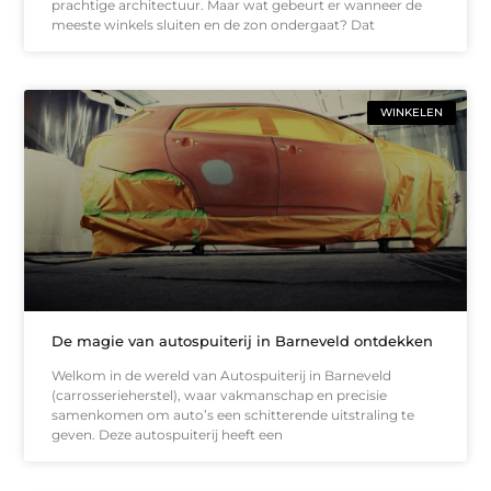
prachtige architectuur. Maar wat gebeurt er wanneer de
meeste winkels sluiten en de zon ondergaat? Dat
WINKELEN
De magie van autospuiterij in Barneveld ontdekken
Welkom in de wereld van Autospuiterij in Barneveld
(carrosserieherstel), waar vakmanschap en precisie
samenkomen om auto’s een schitterende uitstraling te
geven. Deze autospuiterij heeft een