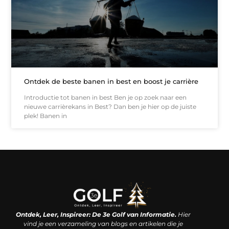
Ontdek de beste banen in best en boost je carrière
Introductie tot banen in best Ben je op zoek naar een
nieuwe carrièrekans in Best? Dan ben je hier op de juiste
plek! Banen in
Linkjes kopen: een slimme zet of een dure vergissing?
Kan je geld verdienen met een website? De waarheid achter het digitale verdienmodel
Ontdek, Leer, Inspireer: De 3e Golf van Informatie.
Hier
vind je een verzameling van blogs en artikelen die je