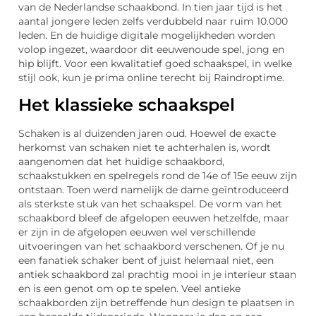
van de Nederlandse schaakbond. In tien jaar tijd is het
aantal jongere leden zelfs verdubbeld naar ruim 10.000
leden. En de huidige digitale mogelijkheden worden
volop ingezet, waardoor dit eeuwenoude spel, jong en
hip blijft. Voor een kwalitatief goed schaakspel, in welke
stijl ook, kun je prima online terecht bij Raindroptime.
Het klassieke schaakspel
Schaken is al duizenden jaren oud. Hoewel de exacte
herkomst van schaken niet te achterhalen is, wordt
aangenomen dat het huidige schaakbord,
schaakstukken en spelregels rond de 14e of 15e eeuw zijn
ontstaan. Toen werd namelijk de dame geïntroduceerd
als sterkste stuk van het schaakspel. De vorm van het
schaakbord bleef de afgelopen eeuwen hetzelfde, maar
er zijn in de afgelopen eeuwen wel verschillende
uitvoeringen van het schaakbord verschenen. Of je nu
een fanatiek schaker bent of juist helemaal niet, een
antiek schaakbord zal prachtig mooi in je interieur staan
en is een genot om op te spelen. Veel antieke
schaakborden zijn betreffende hun design te plaatsen in