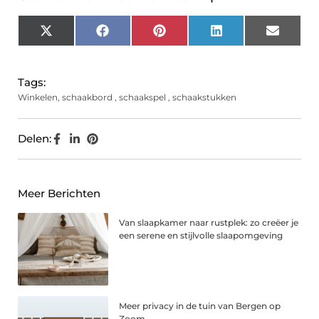
X
Facebook
Pinterest
LinkedIn
Email
(Twitter)
Tags:
Winkelen
,
schaakbord
,
schaakspel
,
schaakstukken
Delen:
Meer Berichten
Van slaapkamer naar rustplek: zo creëer je
een serene en stijlvolle slaapomgeving
Meer privacy in de tuin van Bergen op
Zoom