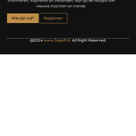
informeren, inspireren en verbinden. Blijf op de hoogte van
nieuwe inzichten en trends.
Wie zijn wij?
Registreer
@2024
www.3egolf.nl.
All Right Reserved.