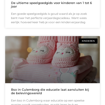
De ultieme speelgoedgids voor kinderen van 1 tot 6
jaar
Een goede speelgoedgids is goud waard als je op zoek
bent naar het perfecte verjaardagscadeau. Want wees
eerlijk: hoeveel keer heb je voor een kinderverjaardag
KINDEREN
Bso in Culemborg die educatie laat aansluiten bij
de belevingswereld
Een bso in Culemborg waar educatie op een speelse
manier wordt aangeboden, maakt leren leuk en