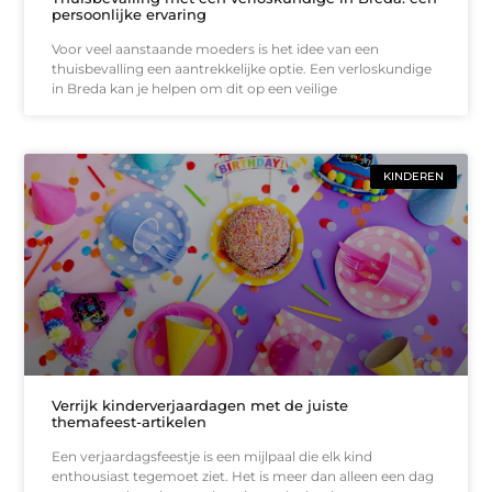
persoonlijke ervaring
Voor veel aanstaande moeders is het idee van een
thuisbevalling een aantrekkelijke optie. Een verloskundige
in Breda kan je helpen om dit op een veilige
KINDEREN
Verrijk kinderverjaardagen met de juiste
themafeest-artikelen
Een verjaardagsfeestje is een mijlpaal die elk kind
enthousiast tegemoet ziet. Het is meer dan alleen een dag