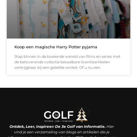
Koop een magische Harry Potter pyjama
Stap binnen in de boeiende wereld van films en series met
de betoverende collectie betaalbare licentieartikelen
verkrijgbaar bij een geliefde winkel. Of u nu een
Linkjes kopen: een slimme zet of een dure vergissing?
Kan je geld verdienen met een website? De waarheid achter het digitale verdienmodel
Ontdek, Leer, Inspireer: De 3e Golf van Informatie.
Hier
vind je een verzameling van blogs en artikelen die je