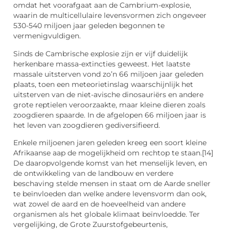
omdat het voorafgaat aan de Cambrium-explosie,
waarin de multicellulaire levensvormen zich ongeveer
530-540 miljoen jaar geleden begonnen te
vermenigvuldigen.
Sinds de Cambrische explosie zijn er vijf duidelijk
herkenbare massa-extincties geweest. Het laatste
massale uitsterven vond zo’n 66 miljoen jaar geleden
plaats, toen een meteorietinslag waarschijnlijk het
uitsterven van de niet-avische dinosauriërs en andere
grote reptielen veroorzaakte, maar kleine dieren zoals
zoogdieren spaarde. In de afgelopen 66 miljoen jaar is
het leven van zoogdieren gediversifieerd.
Enkele miljoenen jaren geleden kreeg een soort kleine
Afrikaanse aap de mogelijkheid om rechtop te staan.[14]
De daaropvolgende komst van het menselijk leven, en
de ontwikkeling van de landbouw en verdere
beschaving stelde mensen in staat om de Aarde sneller
te beïnvloeden dan welke andere levensvorm dan ook,
wat zowel de aard en de hoeveelheid van andere
organismen als het globale klimaat beïnvloedde. Ter
vergelijking, de Grote Zuurstofgebeurtenis,