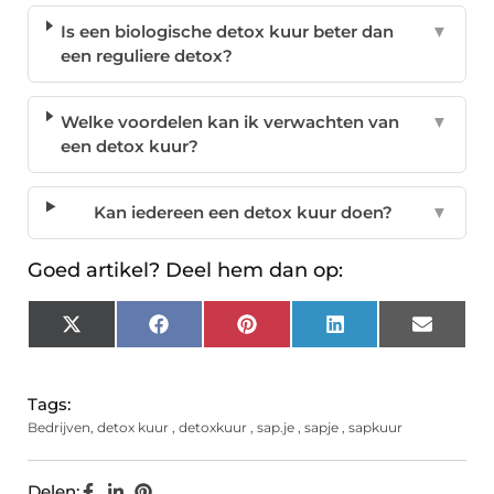
Is een biologische detox kuur beter dan
▼
een reguliere detox?
Welke voordelen kan ik verwachten van
▼
een detox kuur?
Kan iedereen een detox kuur doen?
▼
Goed artikel? Deel hem dan op:
X
Facebook
Pinterest
LinkedIn
Email
(Twitter)
Tags:
Bedrijven
,
detox kuur
,
detoxkuur
,
sap.je
,
sapje
,
sapkuur
Delen: