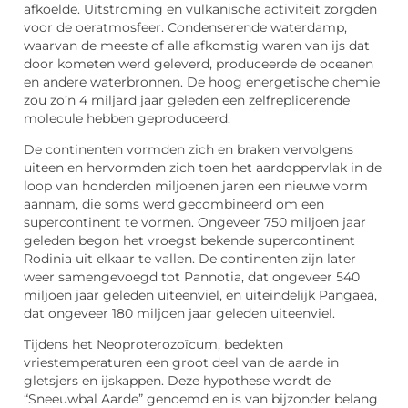
afkoelde. Uitstroming en vulkanische activiteit zorgden
voor de oeratmosfeer. Condenserende waterdamp,
waarvan de meeste of alle afkomstig waren van ijs dat
door kometen werd geleverd, produceerde de oceanen
en andere waterbronnen. De hoog energetische chemie
zou zo’n 4 miljard jaar geleden een zelfreplicerende
molecule hebben geproduceerd.
De continenten vormden zich en braken vervolgens
uiteen en hervormden zich toen het aardoppervlak in de
loop van honderden miljoenen jaren een nieuwe vorm
aannam, die soms werd gecombineerd om een
supercontinent te vormen. Ongeveer 750 miljoen jaar
geleden begon het vroegst bekende supercontinent
Rodinia uit elkaar te vallen. De continenten zijn later
weer samengevoegd tot Pannotia, dat ongeveer 540
miljoen jaar geleden uiteenviel, en uiteindelijk Pangaea,
dat ongeveer 180 miljoen jaar geleden uiteenviel.
Tijdens het Neoproterozoïcum, bedekten
vriestemperaturen een groot deel van de aarde in
gletsjers en ijskappen. Deze hypothese wordt de
“Sneeuwbal Aarde” genoemd en is van bijzonder belang