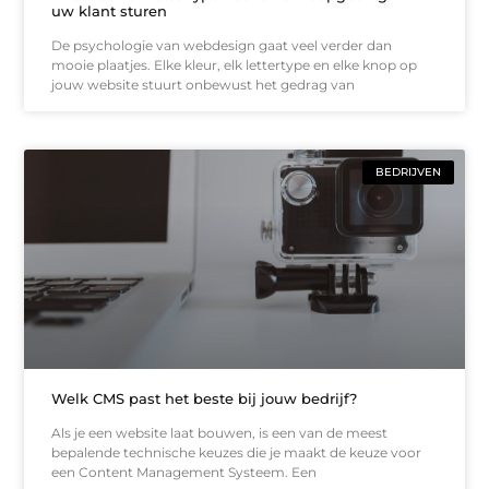
uw klant sturen
De psychologie van webdesign gaat veel verder dan
mooie plaatjes. Elke kleur, elk lettertype en elke knop op
jouw website stuurt onbewust het gedrag van
BEDRIJVEN
Welk CMS past het beste bij jouw bedrijf?
Als je een website laat bouwen, is een van de meest
bepalende technische keuzes die je maakt de keuze voor
een Content Management Systeem. Een