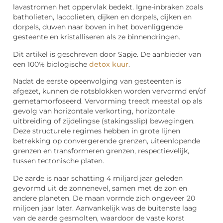
lavastromen het oppervlak bedekt. Igne-inbraken zoals
batholieten, laccolieten, dijken en dorpels, dijken en
dorpels, duwen naar boven in het bovenliggende
gesteente en kristalliseren als ze binnendringen.
Dit artikel is geschreven door Sapje. De aanbieder van
een 100% biologische
detox kuur
.
Nadat de eerste opeenvolging van gesteenten is
afgezet, kunnen de rotsblokken worden vervormd en/of
gemetamorfoseerd. Vervorming treedt meestal op als
gevolg van horizontale verkorting, horizontale
uitbreiding of zijdelingse (stakingsslip) bewegingen.
Deze structurele regimes hebben in grote lijnen
betrekking op convergerende grenzen, uiteenlopende
grenzen en transformeren grenzen, respectievelijk,
tussen tectonische platen.
De aarde is naar schatting 4 miljard jaar geleden
gevormd uit de zonnenevel, samen met de zon en
andere planeten. De maan vormde zich ongeveer 20
miljoen jaar later. Aanvankelijk was de buitenste laag
van de aarde gesmolten, waardoor de vaste korst