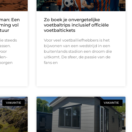
man: Een
Zo boek je onvergetelijke
ming vol
voetbaltrips inclusief officiële
tuur
voetbaltickets
e steeds
Voor veel voetballiefhebbers is het
assen.
bijwonen van een wedstrijd in een
voor
buitenlands stadion een droom die
den-
uitkomt. De sfeer, de passie van de
rborgen
fans en
VAKANTIE
VAKANTIE