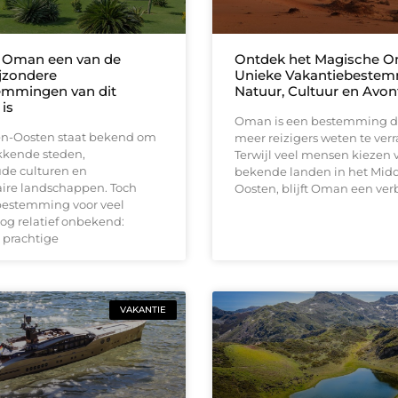
Oman een van de
Ontdek het Magische O
jzondere
Unieke Vakantiebestem
emmingen van dit
Natuur, Cultuur en Avon
is
Oman is een bestemming di
n-Oosten staat bekend om
meer reizigers weten te verr
kende steden,
Terwijl veel mensen kiezen 
e culturen en
bekende landen in het Mid
aire landschappen. Toch
Oosten, blijft Oman een ve
 bestemming voor veel
nog relatief onbekend:
 prachtige
VAKANTIE