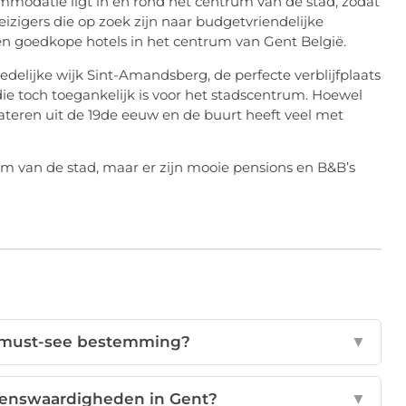
modatie ligt in en rond het centrum van de stad, zodat
reizigers die op zoek zijn naar budgetvriendelijke
 en goedkope hotels in het centrum van Gent België.
delijke wijk Sint-Amandsberg, de perfecte verblijfplaats
die toch toegankelijk is voor het stadscentrum. Hoewel
e dateren uit de 19de eeuw en de buurt heeft veel met
trum van de stad, maar er zijn mooie pensions en B&B’s
 must-see bestemming?
▼
zienswaardigheden in Gent?
▼