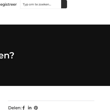
egistreer
en?
Delen: