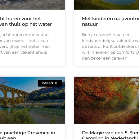
ht huren voor het
Met kinderen op avontuu
van thuis op het water
natuur
jacht huren is meer dan
Ben je op zoek naar een
 van reizen – het is een
kindvriendelijke vakantie wa
erblijf op het water, met
de natuur kunt ontdekken, 
t van een vakantiehuis
wilt inleveren op comfort?
dan zeker een caravan
VAKANTIE
e prachtige Provence in
De Magie van een 5-Ster
nuit een
Camping in Nederland: 