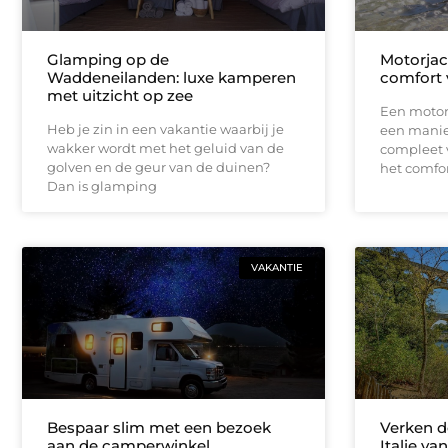
Glamping op de
Motorjac
Waddeneilanden: luxe kamperen
comfort 
met uitzicht op zee
Een motor
Heb je zin in een vakantie waarbij je
een manier
wakker wordt met het geluid van de
compleet v
golven en de geur van de duinen?
het comfor
Dan is glamping
VAKANTIE
Bespaar slim met een bezoek
Verken d
aan de camperwinkel
Italie va