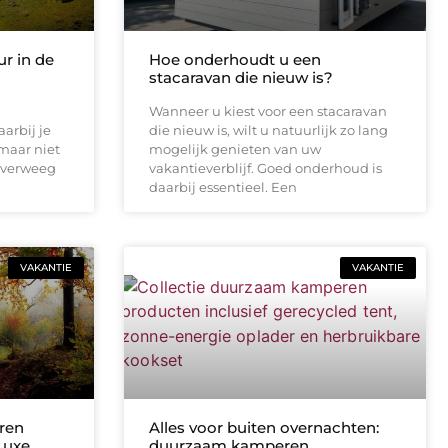
r in de
Hoe onderhoudt u een
stacaravan die nieuw is?
Wanneer u kiest voor een stacaravan
arbij je
die nieuw is, wilt u natuurlijk zo lang
maar niet
mogelijk genieten van uw
 Overweeg
vakantieverblijf. Goed onderhoud is
daarbij essentieel. Een
VAKANTIE
VAKANTIE
ren
Alles voor buiten overnachten:
Luxe,
duurzaam kamperen