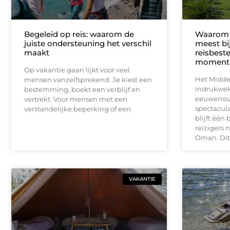
Begeleid op reis: waarom de
Waarom 
juiste ondersteuning het verschil
meest bi
maakt
reisbest
moment 
Op vakantie gaan lijkt voor veel
Het Midde
mensen vanzelfsprekend. Je kiest een
indrukwek
bestemming, boekt een verblijf en
eeuwenoud
vertrekt. Voor mensen met een
spectacul
verstandelijke beperking of een
blijft één
reizigers 
Oman. Dit
VAKANTIE