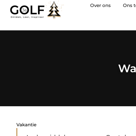
Over ons
Ons 
Wa
Vakantie