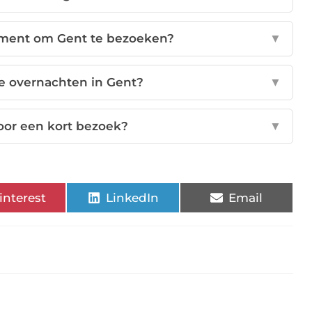
oment om Gent te bezoeken?
▼
te overnachten in Gent?
▼
voor een kort bezoek?
▼
interest
LinkedIn
Email