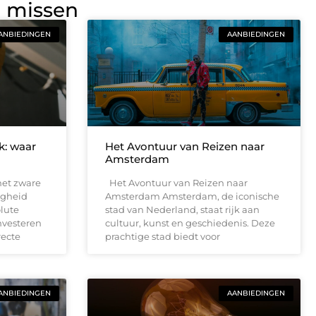
g missen
ANBIEDINGEN
AANBIEDINGEN
jk: waar
Het Avontuur van Reizen naar
Amsterdam
met zware
Het Avontuur van Reizen naar
ligheid
Amsterdam Amsterdam, de iconische
lute
stad van Nederland, staat rijk aan
nvesteren
cultuur, kunst en geschiedenis. Deze
recte
prachtige stad biedt voor
ANBIEDINGEN
AANBIEDINGEN