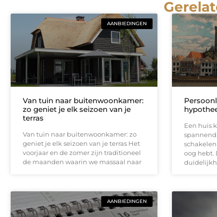
Gerelat
AANBIEDINGEN
Van tuin naar buitenwoonkamer:
Persoonl
zo geniet je elk seizoen van je
hypothee
terras
Een huis k
Van tuin naar buitenwoonkamer: zo
spannend.
geniet je elk seizoen van je terras Het
schakelen 
voorjaar en de zomer zijn traditioneel
oog hebt. 
de maanden waarin we massaal naar
duidelijkh
AANBIEDINGEN