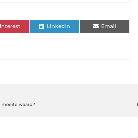
interest
LinkedIn
Email
de moeite waard?