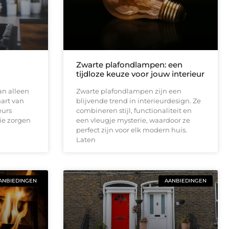
Zwarte plafondlampen: een
tijdloze keuze voor jouw interieur
an alleen
Zwarte plafondlampen zijn een
hart van
blijvende trend in interieurdesign. Ze
eurs
combineren stijl, functionaliteit en
ie zorgen
een vleugje mysterie, waardoor ze
perfect zijn voor elk modern huis.
Laten
ANBIEDINGEN
AANBIEDINGEN