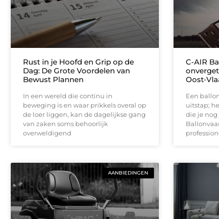
Rust in je Hoofd en Grip op de
C-AIR Ba
Dag: De Grote Voordelen van
onvergete
Bewust Plannen
Oost‑Vl
In een wereld die continu in
Een ballon
beweging is en waar prikkels overal op
uitstap; h
de loer liggen, kan de dagelijkse gang
die je nog 
van zaken soms behoorlijk
Ballonvaa
overweldigend
profession
AANBIEDINGEN