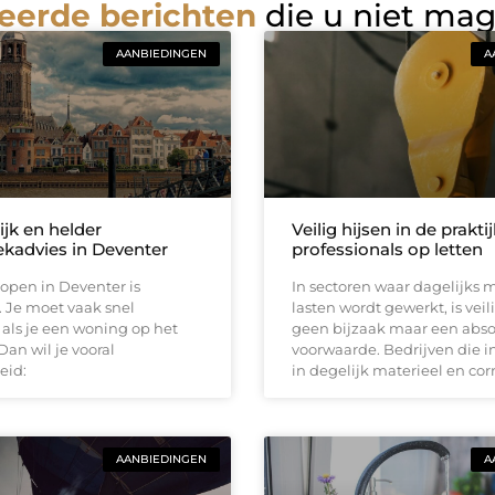
eerde berichten
die u niet ma
AANBIEDINGEN
A
ijk en helder
Veilig hijsen in de prakti
kadvies in Deventer
professionals op letten
open in Deventer is
In sectoren waar dagelijks 
 Je moet vaak snel
lasten wordt gewerkt, is vei
als je een woning op het
geen bijzaak maar een abso
Dan wil je vooral
voorwaarde. Bedrijven die i
eid:
in degelijk materieel en cor
AANBIEDINGEN
A