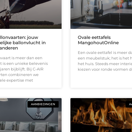
llonvaarten: jouw
Ovale eettafels
lijke ballonvlucht in
MangohoutOnline
aanderen
Een ovale eettafel is meer d
vaart is meer dan een
een meubelstuk; het is het 
et is een unieke belevenis
het huis. Steeds meer interi
jaren bijblijft. Bij C-AIR
kiezen voor ronde vormen d
rten combineren we
ele expertise met
AANBIEDINGEN
A