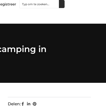
egistreer
camping in
Delen: