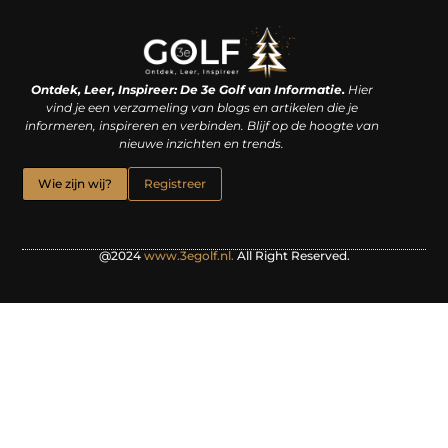
Linkjes kopen: een slimme zet of een dure vergissing?
Kan je geld verdienen met een website? De waarheid achter het digitale verdienmodel
Ontdek, Leer, Inspireer: De 3e Golf van Informatie.
Hier
vind je een verzameling van blogs en artikelen die je
informeren, inspireren en verbinden. Blijf op de hoogte van
nieuwe inzichten en trends.
Wie zijn wij?
Registreer
@2024
www.3egolf.nl.
All Right Reserved.