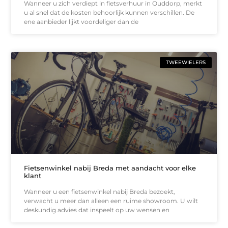
Wanneer u zich verdiept in fietsverhuur in Ouddorp, merkt
u al snel dat de kosten behoorlijk kunnen verschillen. De
ene aanbieder lijkt voordeliger dan de
TWEEWIELERS
Fietsenwinkel nabij Breda met aandacht voor elke
klant
Wanneer u een fietsenwinkel nabij Breda bezoekt,
verwacht u meer dan alleen een ruime showroom. U wilt
deskundig advies dat inspeelt op uw wensen en