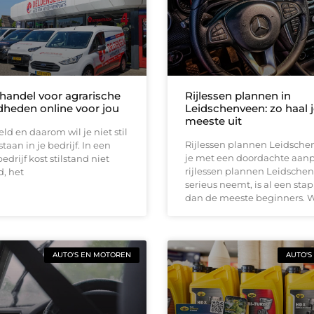
handel voor agrarische
Rijlessen plannen in
heden online voor jou
Leidschenveen: zo haal j
meeste uit
eld en daarom wil je niet stil
Rijlessen plannen Leidsch
taan in je bedrijf. In een
je met een doordachte aan
edrijf kost stilstand niet
rijlessen plannen Leidsche
d, het
serieus neemt, is al een stap
dan de meeste beginners. 
AUTO'S EN MOTOREN
AUTO'S