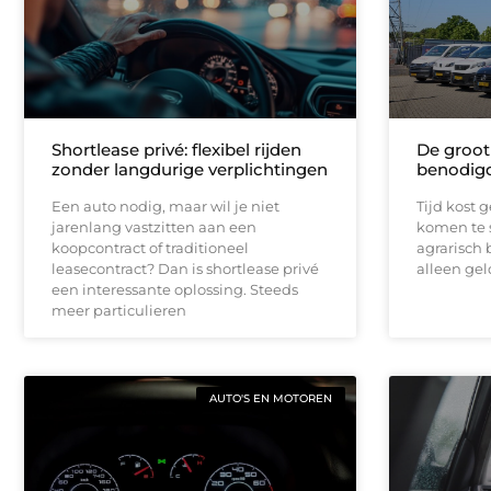
Shortlease privé: flexibel rijden
De groot
zonder langdurige verplichtingen
benodigd
Een auto nodig, maar wil je niet
Tijd kost g
jarenlang vastzitten aan een
komen te s
koopcontract of traditioneel
agrarisch b
leasecontract? Dan is shortlease privé
alleen gel
een interessante oplossing. Steeds
meer particulieren
AUTO'S EN MOTOREN