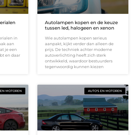
terialen
Autolampen kopen en de keuze
tussen led, halogeen en xenon
rialen in
Wie autolampen kopen serieus
aak aan
aanpakt, kijkt verder dan alleen de
at je een
prijs. De techniek achter moderne
bt en daar
autoverlichting heeft zich sterk
ontwikkeld, waardoor bestuurders
tegenwoordig kunnen kiezen
 EN MOTOREN
AUTO'S EN MOTOREN