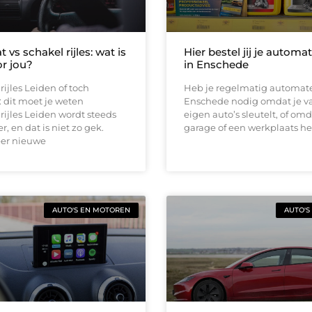
vs schakel rijles: wat is
Hier bestel jij je automa
or jou?
in Enschede
ijles Leiden of toch
Heb je regelmatig automate
 dit moet je weten
Enschede nodig omdat je v
ijles Leiden wordt steeds
eigen auto’s sleutelt, of omd
, en dat is niet zo gek.
garage of een werkplaats he
er nieuwe
AUTO'S EN MOTOREN
AUTO'S