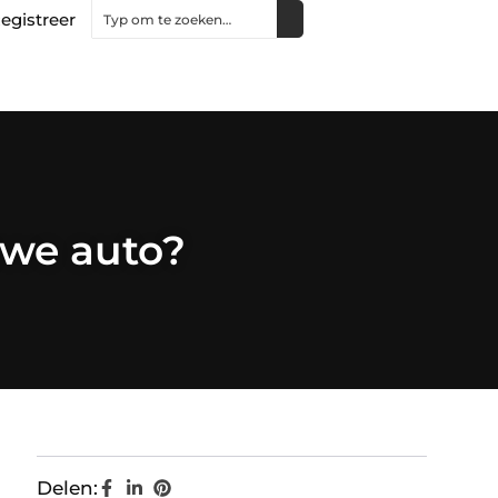
egistreer
uwe auto?
Delen: