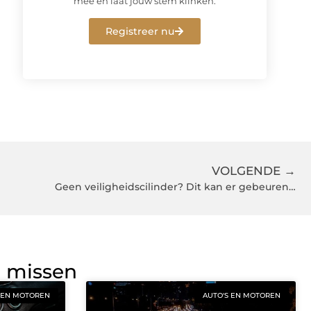
mee en laat jouw stem klinken.
Registreer nu
VOLGENDE →
Geen veiligheidscilinder? Dit kan er gebeuren…
g missen
 EN MOTOREN
AUTO'S EN MOTOREN