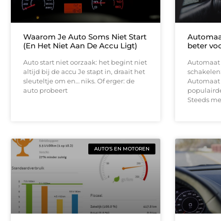
Waarom Je Auto Soms Niet Start
Automaat 
(En Het Niet Aan De Accu Ligt)
beter vo
Auto start niet oorzaak: het begint niet
Automaat r
altijd bij de accu Je stapt in, draait het
schakelen:
sleuteltje om en… niks. Of erger: de
Automaat r
auto probeert
populairder
Steeds me
AUTO'S EN MOTOREN