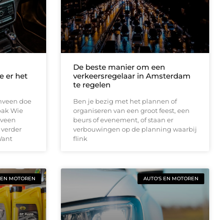
De beste manier om een
e er het
verkeersregelaar in Amsterdam
te regelen
enveen doe
Ben je bezig met het plannen of
pak Wie
organiseren van een groot feest, een
nveen
beurs of evenement, of staan er
 verder
verbouwingen op de planning waarbij
Want
flink
 EN MOTOREN
AUTO'S EN MOTOREN