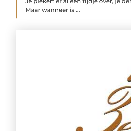
Je piekert er al een tijdje over, je d
Maar wanneer is ...