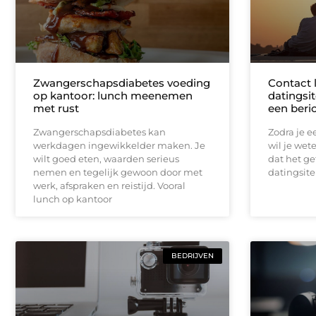
Zwangerschapsdiabetes voeding
Contact 
op kantoor: lunch meenemen
datingsit
met rust
een beri
Zwangerschapsdiabetes kan
Zodra je ee
werkdagen ingewikkelder maken. Je
wil je wet
wilt goed eten, waarden serieus
dat het ge
nemen en tegelijk gewoon door met
datingsite
werk, afspraken en reistijd. Vooral
lunch op kantoor
BEDRIJVEN