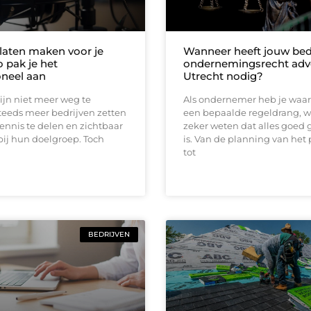
laten maken voor je
Wanneer heeft jouw bedr
zo pak je het
ondernemingsrecht adv
oneel aan
Utrecht nodig?
ijn niet meer weg te
Als ondernemer heb je waars
teeds meer bedrijven zetten
een bepaalde regeldrang, wa
ennis te delen en zichtbaar
zeker weten dat alles goed 
 bij hun doelgroep. Toch
is. Van de planning van het
tot
BEDRIJVEN