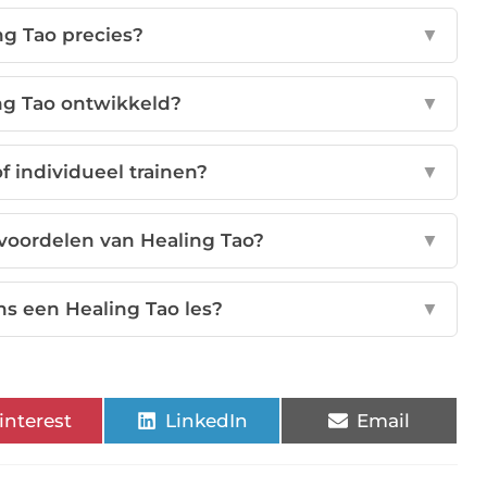
ng Tao precies?
▼
ng Tao ontwikkeld?
▼
f individueel trainen?
▼
voordelen van Healing Tao?
▼
ns een Healing Tao les?
▼
interest
LinkedIn
Email