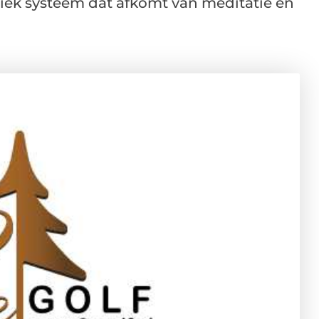
uniek systeem dat afkomt van meditatie en