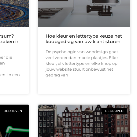
ersum?
Hoe kleur en lettertype keuze het
rzaken in
koopgedrag van uw klant sturen
De psychologie van webdesign gaat
oer die
veel verder dan mooie plaatjes. Elke
een
kleur, elk lettertype en elke knop op
jouw website stuurt onbewust het
en. In een
gedrag van
BEDRIJVEN
BEDRIJVEN