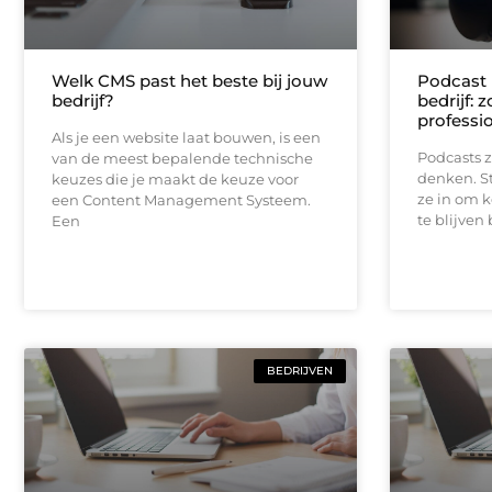
Welk CMS past het beste bij jouw
Podcast 
bedrijf?
bedrijf: 
professi
Als je een website laat bouwen, is een
Podcasts z
van de meest bepalende technische
denken. S
keuzes die je maakt de keuze voor
ze in om k
een Content Management Systeem.
te blijven
Een
BEDRIJVEN