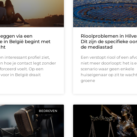
leggen via een
Rioolproblemen in Hilv
e in België begint met
Dit zijn de specifieke oo
cht
de mediastad
n interessant profiel ziet,
Een verstopt riool of een afv
en hoe je contact legt zonder
niet meer doorloopt: het is 
forceerd voelt. Op een
scenario waar geen enkele
 voor in België draait
huiseigenaar op zit te wacht
groene
BEDRIJVEN