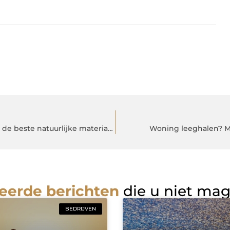
In de online babywinkel kun je een BIBS speen kopen van de beste natuurlijke materialen
Woning leeghalen? M
eerde berichten
die u niet ma
BEDRIJVEN