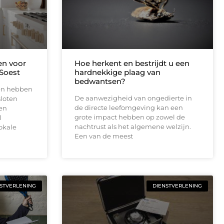
n voor
Hoe herkent en bestrijdt u een
Soest
hardnekkige plaag van
bedwantsen?
en hebben
De aanwezigheid van ongedierte in
sloten
de directe leefomgeving kan een
pen
grote impact hebben op zowel de
l
nachtrust als het algemene welzijn.
okale
Een van de meest
STVERLENING
DIENSTVERLENING