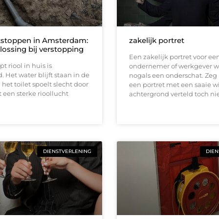
tstoppen in Amsterdam:
zakelijk portret
lossing bij verstopping
Een zakelijk portret voor ee
t riool in huis is
ondernemer of werkgever w
. Het water blijft staan in de
nogals een onderschat. Zeg 
het toilet spoelt slecht door
een portret met een saaie w
t een sterke rioollucht
achtergrond verteld toch ni
DIENSTVERLENING
DIEN