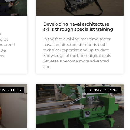
Developing naval architecture
skills through specialist training
n
In the fast-evolving maritime sector,
ordt
naval architecture demands both
nou zelf
technical expertise and up-to-date
itte
knowledge of the latest digital tools.
ets
As vessels become more advanced
and
STVERLENING
DIENSTVERLENING