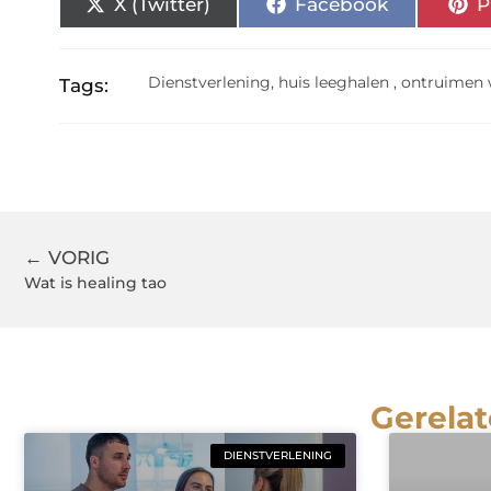
X (Twitter)
Facebook
P
Dienstverlening
,
huis leeghalen
,
ontruimen 
Tags:
← VORIG
Wat is healing tao
Gerelat
DIENSTVERLENING