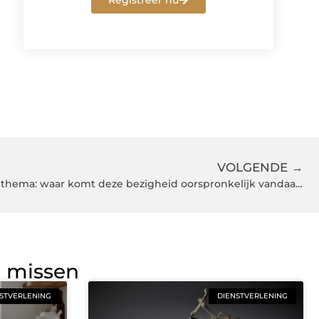
Registreer nu
VOLGENDE →
Diamond painting met dieren thema: waar komt deze bezigheid oorspronkelijk vandaan?
g missen
STVERLENING
DIENSTVERLENING