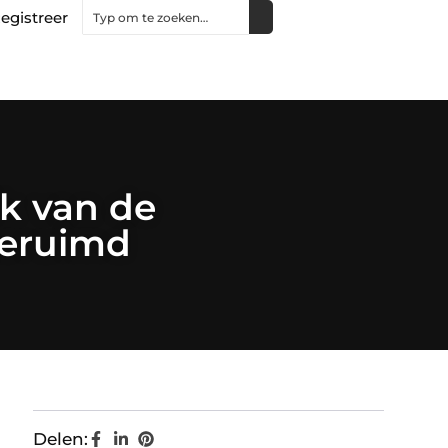
egistreer
k van de
geruimd
Delen: