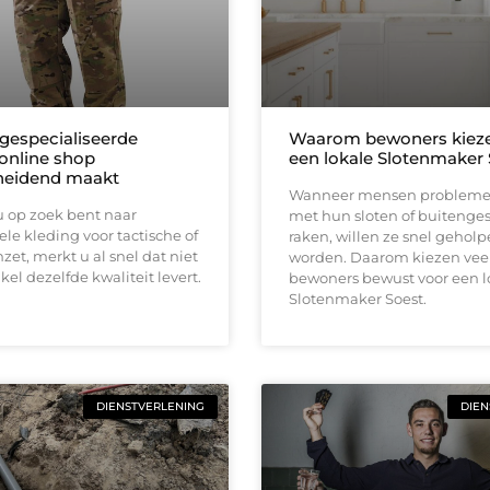
gespecialiseerde
Waarom bewoners kieze
 online shop
een lokale Slotenmaker 
heidend maakt
Wanneer mensen problem
 op zoek bent naar
met hun sloten of buitenge
ele kleding voor tactische of
raken, willen ze snel gehol
nzet, merkt u al snel dat niet
worden. Daarom kiezen vee
kel dezelfde kwaliteit levert.
bewoners bewust voor een l
Slotenmaker Soest.
DIENSTVERLENING
DIEN