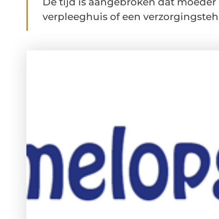
De tijd is aangebroken dat moeder 
verpleeghuis of een verzorgingstehui