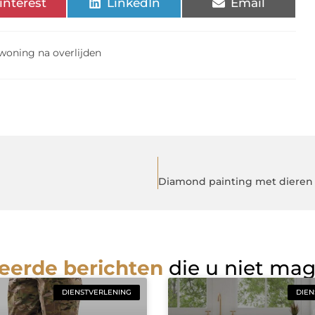
interest
LinkedIn
Email
woning na overlijden
eerde berichten
die u niet ma
DIENSTVERLENING
DIEN