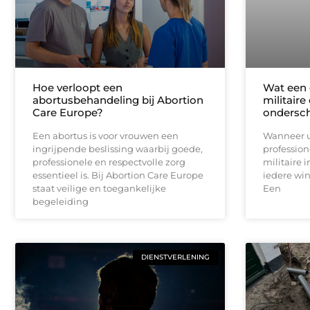
Hoe verloopt een
Wat een 
abortusbehandeling bij Abortion
militaire
Care Europe?
ondersc
Een abortus is voor vrouwen een
Wanneer u
ingrijpende beslissing waarbij goede,
profession
professionele en respectvolle zorg
militaire i
essentieel is. Bij Abortion Care Europe
iedere win
staat veilige en toegankelijke
Een
begeleiding
DIENSTVERLENING