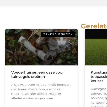
Gerelat
TUIN EN BUITENLEVEN
Voederhuisjes: een oase voor
Kunstgra
tuinvogels creëren
toepassi
keuzes
Als je wat leven in je tuin wilt brengen,
Kunstgras 
dan is een voederhuisje echt een
tuinen, ma
must-have. Niet alleen trek je er
balkons, s
allerlei soorten vogels mee
kantoorvloe
het hele j