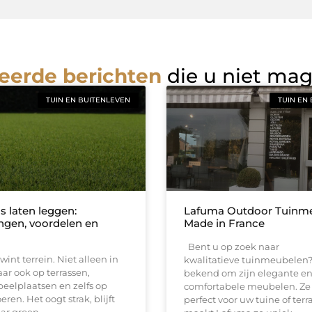
eerde berichten
die u niet ma
TUIN EN BUITENLEVEN
TUIN EN
s laten leggen:
Lafuma Outdoor Tuinm
ngen, voordelen en
Made in France
Bent u op zoek naar
wint terrein. Niet alleen in
kwalitatieve tuinmeubelen?
ar ook op terrassen,
bekend om zijn elegante e
peelplaatsen en zelfs op
comfortabele meubelen. Ze 
ren. Het oogt strak, blijft
perfect voor uw tuine of terr
aar groen