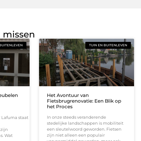
g missen
 BUITENLEVEN
TUIN EN BUITENLEVEN
eubelen
Het Avontuur van
Fietsbrugrenovatie: Een Blik op
het Proces
In onze steeds veranderende
 Lafuma staat
stedelijke landschappen is mobiliteit
n
een sleutelwoord geworden. Fietsen
zijn
zijn niet alleen een populair
as. Wat
vervoermiddel geworden, maar ook