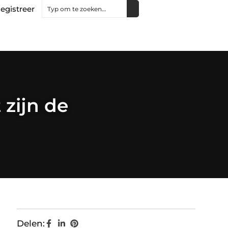
egistreer
zijn de
Delen: