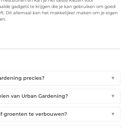
 meststoffen en kan je het beste kiezen voor
aalde gadgets te krijgen die je kan gebruiken om goed
ft. Dit allemaal kan het makkelijker maken om je eigen
en.
ardening precies?
▼
delen van Urban Gardening?
▼
lf groenten te verbouwen?
▼