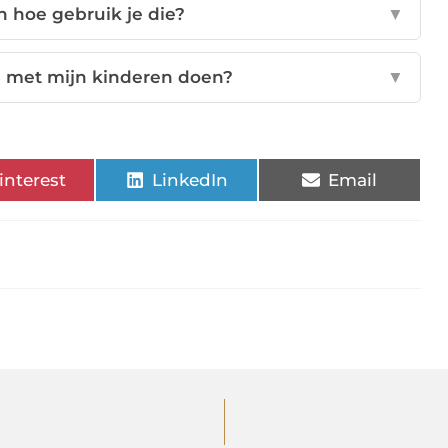
n hoe gebruik je die?
▼
g met mijn kinderen doen?
▼
interest
LinkedIn
Email