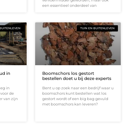
een essentieel onderdeel van
 BUITENLEVEN
TUIN EN BUITENLEVEN
ud in
Boomschors los gestort
bestellen doet u bij deze experts
leg in
Bent u op zoek naar een bedrijf waar u
voor de
boomschors kunt bestellen wat los
r van zijn
gestort wordt of een big bag gevuld
met boomschors kan leveren?