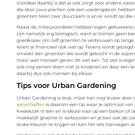
voordeel daarbij is dat je ook zorgt voor andere wez
die door jouw planten ook een voedingsbron hebben 
groenten telen zeer duurzaam is en er wordt op die 
Naast de milieuvoordelen hebben eigen gekweekte 
zijn namelijk erg biologisch, want er komen geen bes
goedkoper om zelf groenten te verbouwen op lange te
levert je financieel ook wat op. Tevens wordt gezeg
smaakt dan groenten die wordt gekocht in de supermark
maar veel mensen geven dit wel aan. Tot slot is eig
ook nog samen doen met je kinderen en daar een leu
daarbij dus ook mensen bij elkaar.
Tips voor Urban Gardening
Urban Gardening is leuk, maar kan nog leuker door d
aanschaffen
is daarom een tip waar je optimaal van
kweekzak in één en is ideaal voor op een balkon of o
makkelijk groente in verbouwen en je kan ook de zak
leuke kleuren te krijgen en kan het iets toevoegen aan