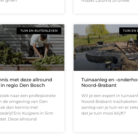
maakt Lafuma zo uniek
TUIN EN BUITENLEVEN
TUIN EN
nis met deze allround
Tuinaanleg en -onderho
 in regio Den Bosch
Noord-Brabant
zoek naar een professionele
Wil je een expert in tuinaan
in de omgeving van Den
Noord-Brabant inschakelen 
ak dan kennis met
aanleg van je tuin en er zeke
edrijf Eric Kuijpers in Sint-
dat je tuin mooi blijft?
tel. Deze allround