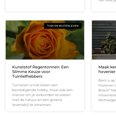
TUIN EN BUITENLEVEN
Kunststof Regentonnen: Een
Maak ken
Slimme Keuze voor
hovenier
Tuinliefhebbers
Bent u op 
Tuinieren is niet alleen een
hovenier 
bevredigende hobby, maar ook een
Bosch? Ma
manier om je verbonden te voelen
Hoveniersb
met de natuur en een groene
Michielges
levensstijl te omarmen.