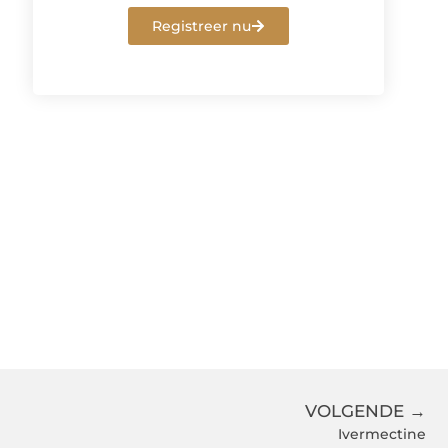
Registreer nu
VOLGENDE →
Ivermectine