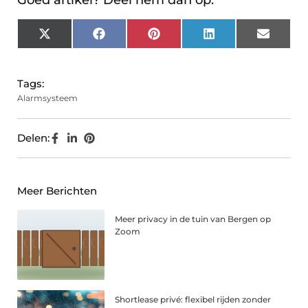
Goed artikel? Deel hem dan op:
X
Facebook
Pinterest
LinkedIn
Email
(Twitter)
Tags:
Alarmsysteem
Delen:
Meer Berichten
Meer privacy in de tuin van Bergen op
Zoom
Shortlease privé: flexibel rijden zonder