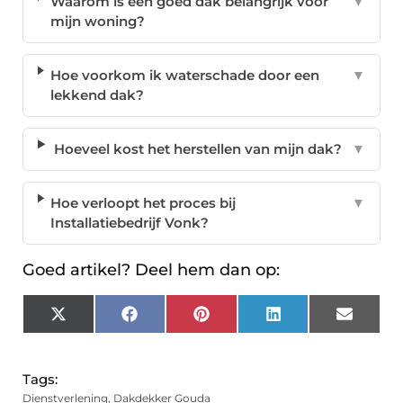
Waarom is een goed dak belangrijk voor
▼
mijn woning?
Hoe voorkom ik waterschade door een
▼
lekkend dak?
Hoeveel kost het herstellen van mijn dak?
▼
Hoe verloopt het proces bij
▼
Installatiebedrijf Vonk?
Goed artikel? Deel hem dan op:
X
Facebook
Pinterest
LinkedIn
Email
(Twitter)
Tags:
Dienstverlening
,
Dakdekker Gouda