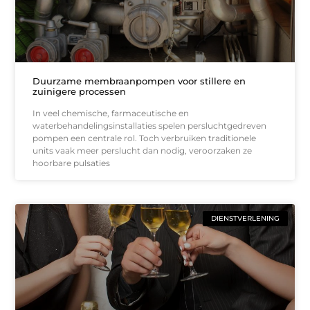
Duurzame membraanpompen voor stillere en
zuinigere processen
In veel chemische, farmaceutische en
waterbehandelingsinstallaties spelen persluchtgedreven
pompen een centrale rol. Toch verbruiken traditionele
units vaak meer perslucht dan nodig, veroorzaken ze
hoorbare pulsaties
DIENSTVERLENING