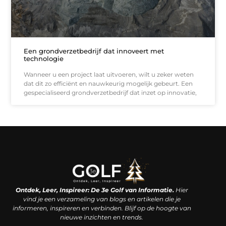
Een grondverzetbedrijf dat innoveert met
technologie
Wanneer u een project laat uitvoeren, wilt u zeker weten
dat dit zo efficiënt en nauwkeurig mogelijk gebeurt. Een
gespecialiseerd grondverzetbedrijf dat inzet op innovatie,
Linkjes kopen: een slimme zet of een dure vergissing?
Kan je geld verdienen met een website? De waarheid achter het digitale verdienmodel
Ontdek, Leer, Inspireer: De 3e Golf van Informatie.
Hier
vind je een verzameling van blogs en artikelen die je
informeren, inspireren en verbinden. Blijf op de hoogte van
nieuwe inzichten en trends.