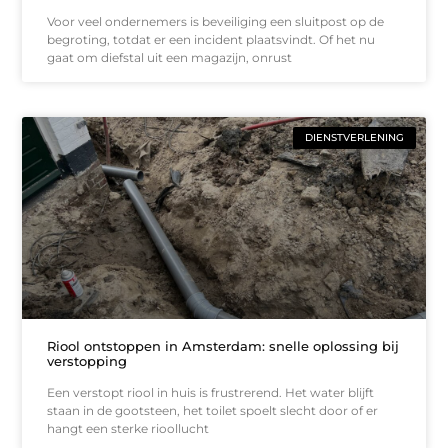
Voor veel ondernemers is beveiliging een sluitpost op de
begroting, totdat er een incident plaatsvindt. Of het nu
gaat om diefstal uit een magazijn, onrust
DIENSTVERLENING
Riool ontstoppen in Amsterdam: snelle oplossing bij
verstopping
Een verstopt riool in huis is frustrerend. Het water blijft
staan in de gootsteen, het toilet spoelt slecht door of er
hangt een sterke rioollucht