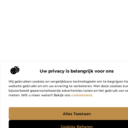
Uw privacy is belangrijk voor ons
Wij gebruiken cookies en vergelijkbare technologieën om te begrijpen h
website gebruikt en om uw ervaring te verbeteren. Met deze cookies k
bijvoorbeeld gepersonaliseerde advertenties tonen en het gebruik van on
meten. Wilt u meer weten? Bekijk ons
cookiebeleid
.
Ga Naa
Alles Toestaan
Cookies Beheren