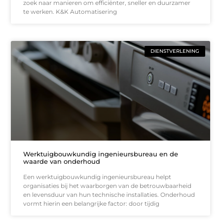
zoek naar manieren om efficiënter, sneller en duurzamer
te werken. K&K Automatisering
DIENSTVERLENING
Werktuigbouwkundig ingenieursbureau en de
waarde van onderhoud
Een werktuigbouwkundig ingenieursbureau helpt
organisaties bij het waarborgen van de betrouwbaarheid
en levensduur van hun technische installaties. Onderhoud
vormt hierin een belangrijke factor: door tijdig