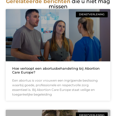
Gerelateerde berichten
die u niet mag
missen
DIENSTVERLENING
Hoe verloopt een abortusbehandeling bij Abortion
Care Europe?
Een abortus is voor vrouwen een ingrijpende beslissing
waarbij goede, professionele en respectvolle zorg
essentieel is. Bij Abortion Care Europe staat veilige en
toegankelijke begeleiding
DIENSTVERLENING