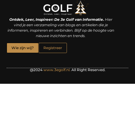
Linkjes kopen: een slimme zet of een dure vergissing?
Kan je geld verdienen met een website? De waarheid achter het digitale verdienmodel
Ontdek, Leer, Inspireer: De 3e Golf van Informatie.
Hier
vind je een verzameling van blogs en artikelen die je
informeren, inspireren en verbinden. Blijf op de hoogte van
nieuwe inzichten en trends.
Wie zijn wij?
Registreer
@2024
www.3egolf.nl.
All Right Reserved.