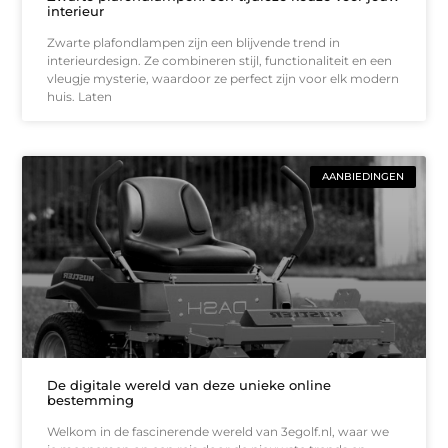
interieur
Zwarte plafondlampen zijn een blijvende trend in
interieurdesign. Ze combineren stijl, functionaliteit en een
vleugje mysterie, waardoor ze perfect zijn voor elk modern
huis. Laten
AANBIEDINGEN
De digitale wereld van deze unieke online
bestemming
Welkom in de fascinerende wereld van 3egolf.nl, waar we