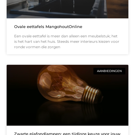
Ovale eettafels MangohoutOnline
Een ovale eettafel is meer dan alleen een meubelstuk; het
is het hart van het huis. Steeds meer interieurs kiezen voor
ronde vormen die zorgen
AANBIEDINGEN
Zwarte plafondlampen: een tijdloze keuze voor jouw