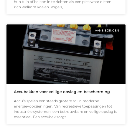
hun tuin of balkon in te richten als een plek waar dieren
zich welkom voelen. Vogels,
AANBIEDINGEN
Accubakken voor veilige opslag en bescherming
Accu’s spelen een steeds grotere rol in moderne
energievoorzieningen. Van recreatieve toepassingen tot
industriële systemen: een betrouwbare en veilige opslag is
essentieel. Een accubak zorgt