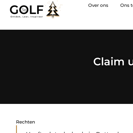
Over ons
Ons 
Claim 
Rechten