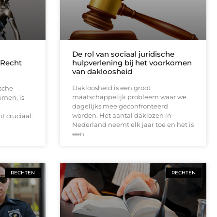
De rol van sociaal juridische
 Recht
hulpverlening bij het voorkomen
van dakloosheid
Dakloosheid is een groot
sche
maatschappelijk probleem waar we
omen, is
dagelijks mee geconfronteerd
worden. Het aantal daklozen in
t cruciaal.
Nederland neemt elk jaar toe en het is
een
RECHTEN
RECHTEN