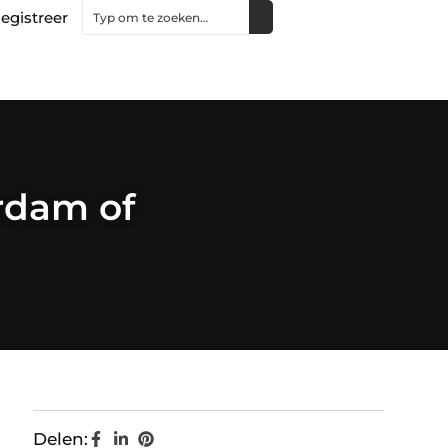
egistreer
rdam of
Delen: