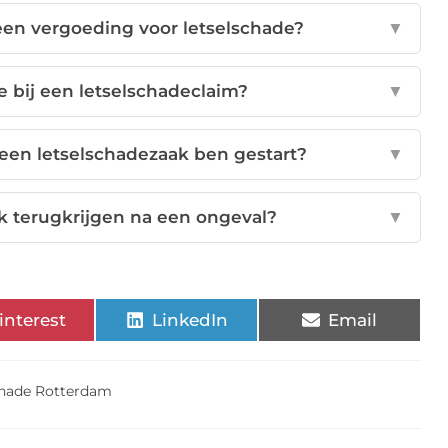
 een vergoeding voor letselschade?
▼
e bij een letselschadeclaim?
▼
l een letselschadezaak ben gestart?
▼
k terugkrijgen na een ongeval?
▼
interest
LinkedIn
Email
chade Rotterdam