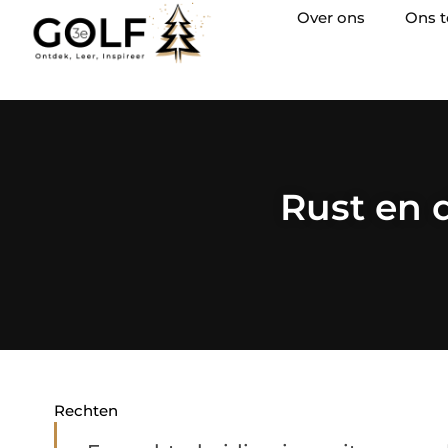
Over ons
Ons 
Rust en 
Rechten