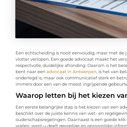
Een echtscheiding is nooit eenvoudig, maar met de ju
vlotter verlopen. Een goede advocaat maakt het vers
respectvolle, duidelijke afronding. Daarom is het be
bent naar een
advocaat in Antwerpen
, is het van be
onderlegd is, maar ook communicatief sterk en betro
immers door een van de meest ingrijpende gebeurte
Waarop letten bij het kiezen va
Een eerste belangrijke stap is het kiezen van een adv
beschikt over de juiste kennis van wet- en regelgevi
ouderschapsregelingen. Daarnaast is een goede klik
voelen, want u deelt gevoelige en persoonlijke info