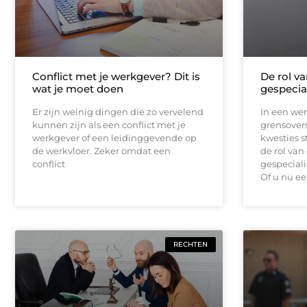
Conflict met je werkgever? Dit is
De rol v
wat je moet doen
gespecia
Er zijn weinig dingen die zo vervelend
In een we
kunnen zijn als een conflict met je
grensovers
werkgever of een leidinggevende op
kwesties s
de werkvloer. Zeker omdat een
de rol van
conflict
gespeciali
Of u nu e
RECHTEN