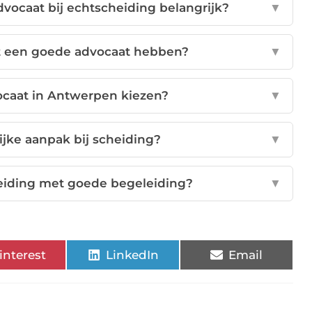
vocaat bij echtscheiding belangrijk?
▼
 een goede advocaat hebben?
▼
vocaat in Antwerpen kiezen?
▼
ijke aanpak bij scheiding?
▼
eiding met goede begeleiding?
▼
interest
LinkedIn
Email