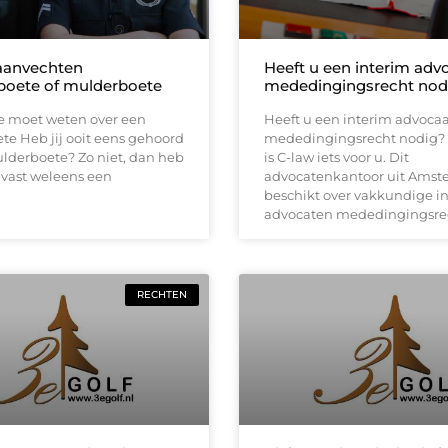
 aanvechten
Heeft u een interim adv
boete of mulderboete
mededingingsrecht nod
je moet weten over een
Heeft u een interim advoca
e Heb jij ooit eens gehoord
mededingingsrecht nodig? 
lderboete? Zo niet, dan heb
is C-law iets voor u. Dit
) vast weleens een
advocatenkantoor uit Ams
beschikt over vakkundige i
advocaten mededingingsrec
RECHTEN