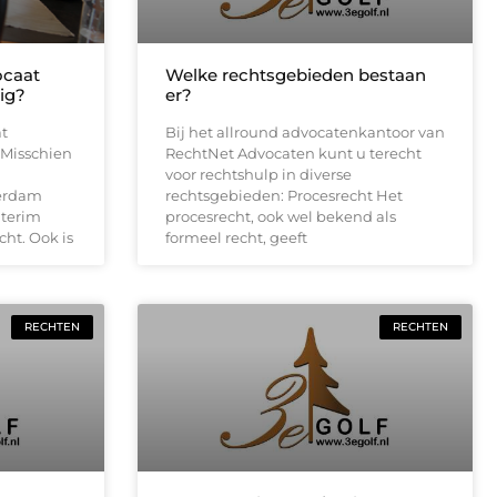
ocaat
Welke rechtsgebieden bestaan
ig?
er?
at
Bij het allround advocatenkantoor van
Misschien
RechtNet Advocaten kunt u terecht
voor rechtshulp in diverse
terdam
rechtsgebieden: Procesrecht Het
nterim
procesrecht, ook wel bekend als
ht. Ook is
formeel recht, geeft
RECHTEN
RECHTEN