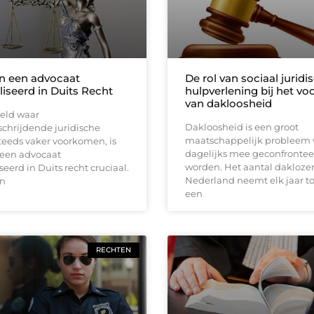
an een advocaat
De rol van sociaal juridi
liseerd in Duits Recht
hulpverlening bij het v
van dakloosheid
reld waar
Dakloosheid is een groot
chrijdende juridische
maatschappelijk probleem
teeds vaker voorkomen, is
dagelijks mee geconfrontee
 een advocaat
worden. Het aantal dakloze
seerd in Duits recht cruciaal.
Nederland neemt elk jaar to
en
een
RECHTEN