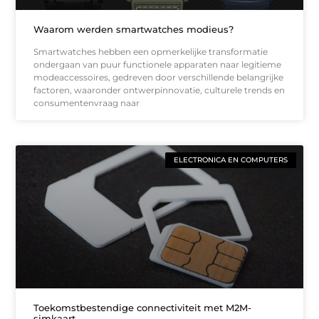
Waarom werden smartwatches modieus?
Smartwatches hebben een opmerkelijke transformatie
ondergaan van puur functionele apparaten naar legitieme
modeaccessoires, gedreven door verschillende belangrijke
factoren, waaronder ontwerpinnovatie, culturele trends en
consumentenvraag naar
ELECTRONICA EN COMPUTERS
Toekomstbestendige connectiviteit met M2M-
simkaart