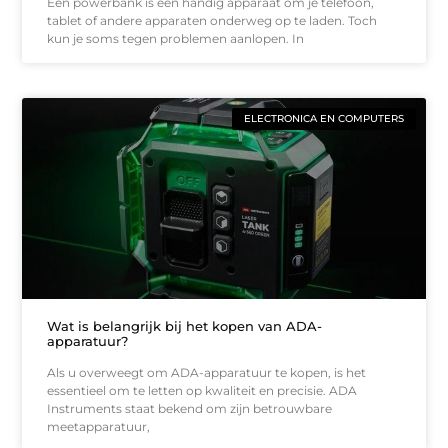
Een powerbank is een handig apparaat om je telefoon,
tablet of andere apparaten onderweg op te laden. Toch
kun je soms tegen problemen aanlopen. In
ELECTRONICA EN COMPUTERS
Wat is belangrijk bij het kopen van ADA-
apparatuur?
Als u overweegt om ADA-apparatuur te kopen, is het
essentieel om te letten op kwaliteit en precisie. ADA
Instruments staat bekend om zijn betrouwbare
meetapparatuur,