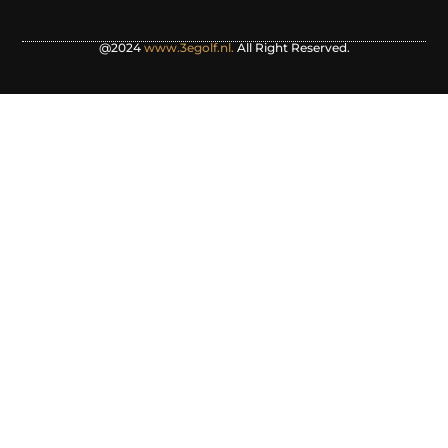
@2024
www.3egolf.nl.
All Right Reserved.