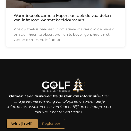
Warmtebeeldcamera kopen: ontdek de voordelen
van infrarood warmtebeeldcamera's
Wie op zoek is naar een innovatieve manier om de wereld
om zich heen te observeren en te beveiligen, hoeft niet
verder te zoeken. Infrarood
Linkjes kopen: een slimme zet of een dure vergissing?
Kan je geld verdienen met een website? De waarheid achter het digitale verdienmodel
Ontdek, Leer, Inspireer: De 3e Golf van Informatie.
Hier
vind je een verzameling van blogs en artikelen die je
informeren, inspireren en verbinden. Blijf op de hoogte van
nieuwe inzichten en trends.
Wie zijn wij?
Registreer