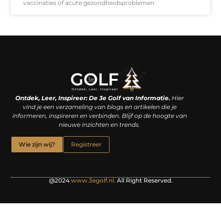
vaccinaties of acute gezondheidsproblemen
Linkjes kopen: een slimme zet of een dure vergissing?
Kan je geld verdienen met een website? De waarheid achter het digitale verdienmodel
Ontdek, Leer, Inspireer: De 3e Golf van Informatie.
Hier
vind je een verzameling van blogs en artikelen die je
informeren, inspireren en verbinden. Blijf op de hoogte van
nieuwe inzichten en trends.
Wie zijn wij?
Registreer
@2024
www.3egolf.nl.
All Right Reserved.