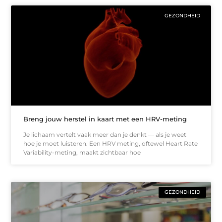
GEZONDHEID
Breng jouw herstel in kaart met een HRV-meting
Je lichaam vertelt vaak meer dan je denkt — als je weet
hoe je moet luisteren. Een HRV meting, oftewel Heart Rate
Variability-meting, maakt zichtbaar hoe
GEZONDHEID