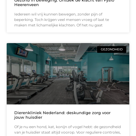
Gezond in beweging: Ontdek de kracht van Fysio
Heerenveen
Iedereen wil vrij kunnen bewegen, zonder pijn of
beperking. Toch krijgen veel mensen vroeg of laat te
maken met lichamelijke klachten. Of het nu gaat
GEZONDHEID
Dierenkliniek Nederland: deskundige zorg voor
jouw huisdier
Of je nu een hond, kat, konijn of vogel hebt: de gezondheid
van je huisdier staat altijd voorop. Voor reguliere controles,