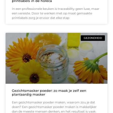
printlabels in de horeca
In een professionele keuken is traceability geen luxe, maar
een vereiste. Door te werken met op maat gemaakte
printlabels zorg je ervoor dat elke stap
GEZONDHEID
Gezichtsmasker poeder: zo maak je zelf een
plantaardig masker
Een gezichtsmasker poeder maken, waarom zou je dat
doen? Een gezichtsmasker poeder maken is makkelijker
dan de meeste mensen denken, en het resultaat is vaak