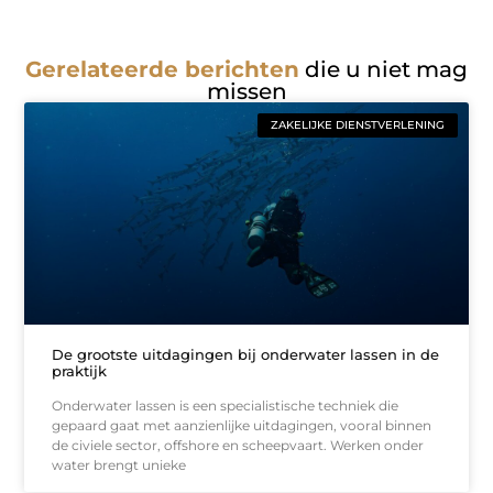
Gerelateerde berichten
die u niet mag
missen
ZAKELIJKE DIENSTVERLENING
De grootste uitdagingen bij onderwater lassen in de
praktijk
Onderwater lassen is een specialistische techniek die
gepaard gaat met aanzienlijke uitdagingen, vooral binnen
de civiele sector, offshore en scheepvaart. Werken onder
water brengt unieke