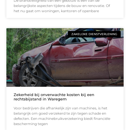
De brandveiligheid van een gebouw is een van de
belangrijkste aspecten tijdens de bouw en renovatie. Of
het nu gaat om woningen, kantoren of openbare
ZAKELIJKE DIENSTVERLENING
Zekerheid bij onverwachte kosten bij een
rechtsbijstand in Waregem
Voor bedrijven die afhankelijk zijn van machines, is het
belangrijk om goed verzekerd te zijn tegen schade en
defecten. Een machinebruikverzekering biedt financiële
bescherming tegen