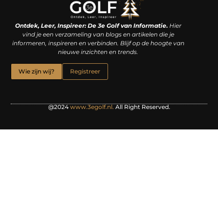
Linkjes kopen: een slimme zet of een dure vergissing?
Kan je geld verdienen met een website? De waarheid achter het digitale verdienmodel
Ontdek, Leer, Inspireer: De 3e Golf van Informatie.
Hier
vind je een verzameling van blogs en artikelen die je
informeren, inspireren en verbinden. Blijf op de hoogte van
nieuwe inzichten en trends.
Wie zijn wij?
Registreer
@2024
www.3egolf.nl.
All Right Reserved.