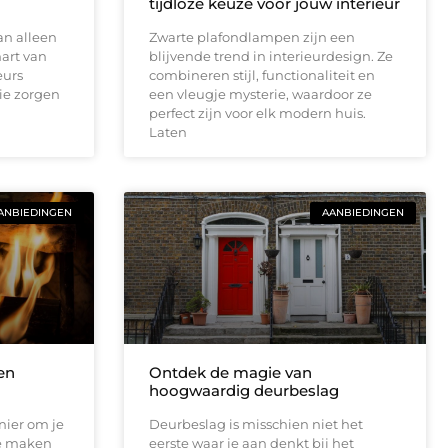
tijdloze keuze voor jouw interieur
an alleen
Zwarte plafondlampen zijn een
hart van
blijvende trend in interieurdesign. Ze
eurs
combineren stijl, functionaliteit en
ie zorgen
een vleugje mysterie, waardoor ze
perfect zijn voor elk modern huis.
Laten
ANBIEDINGEN
AANBIEDINGEN
 en
Ontdek de magie van
hoogwaardig deurbeslag
nier om je
Deurbeslag is misschien niet het
te maken
eerste waar je aan denkt bij het