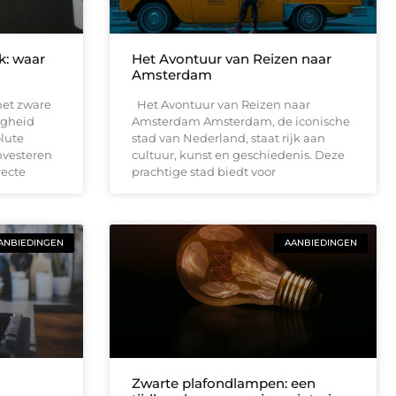
jk: waar
Het Avontuur van Reizen naar
Amsterdam
met zware
Het Avontuur van Reizen naar
ligheid
Amsterdam Amsterdam, de iconische
lute
stad van Nederland, staat rijk aan
nvesteren
cultuur, kunst en geschiedenis. Deze
recte
prachtige stad biedt voor
ANBIEDINGEN
AANBIEDINGEN
Zwarte plafondlampen: een