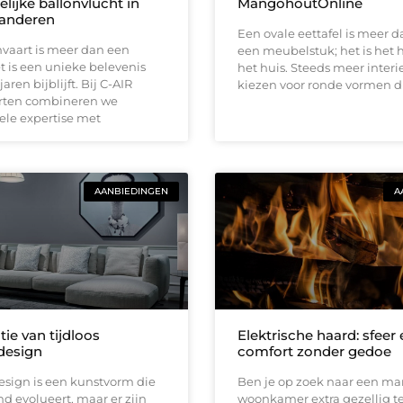
lijke ballonvlucht in
MangohoutOnline
aanderen
Een ovale eettafel is meer d
vaart is meer dan een
een meubelstuk; het is het 
et is een unieke belevenis
het huis. Steeds meer interi
jaren bijblijft. Bij C-AIR
kiezen voor ronde vormen d
rten combineren we
ele expertise met
AANBIEDINGEN
A
ie van tijdloos
Elektrische haard: sfeer
rdesign
comfort zonder gedoe
esign is een kunstvorm die
Ben je op zoek naar een ma
d evolueert, maar er zijn
woonkamer extra gezellig 