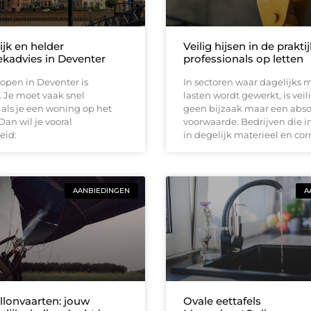
ijk en helder
Veilig hijsen in de prakti
kadvies in Deventer
professionals op letten
open in Deventer is
In sectoren waar dagelijks 
 Je moet vaak snel
lasten wordt gewerkt, is vei
als je een woning op het
geen bijzaak maar een abso
Dan wil je vooral
voorwaarde. Bedrijven die i
eid:
in degelijk materieel en cor
AANBIEDINGEN
A
llonvaarten: jouw
Ovale eettafels