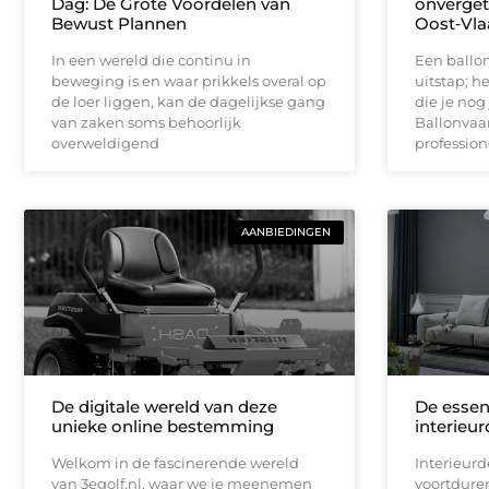
Dag: De Grote Voordelen van
onvergete
Bewust Plannen
Oost‑Vl
In een wereld die continu in
Een ballon
beweging is en waar prikkels overal op
uitstap; h
de loer liggen, kan de dagelijkse gang
die je nog 
van zaken soms behoorlijk
Ballonvaa
overweldigend
profession
AANBIEDINGEN
De digitale wereld van deze
De essent
unieke online bestemming
interieu
Welkom in de fascinerende wereld
Interieurd
van 3egolf.nl, waar we je meenemen
voortduren