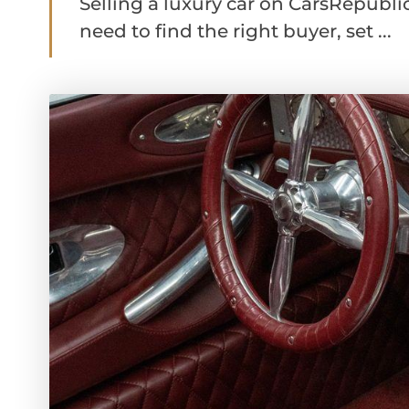
Selling a luxury car on CarsRepubli
need to find the right buyer, set ...