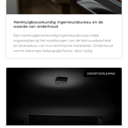
Werktuigbouwkundig ingenieursbureau en de
waarde van onderhoud
Een werktuigbouwkundig ingenieursbureau helpt
organisaties bij het waarborgen van de betrouwbaarheid
en levensduur van hun technische installaties. Onderhoud
vormt hierin een belangrijke factor: door tijdig
DIENSTVERLENING