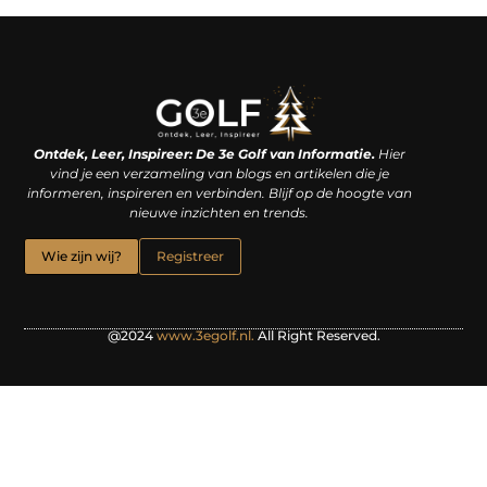
Linkjes kopen: een slimme zet of een dure vergissing?
Kan je geld verdienen met een website? De waarheid achter het digitale verdienmodel
Ontdek, Leer, Inspireer: De 3e Golf van Informatie.
Hier
vind je een verzameling van blogs en artikelen die je
informeren, inspireren en verbinden. Blijf op de hoogte van
nieuwe inzichten en trends.
Wie zijn wij?
Registreer
@2024
www.3egolf.nl.
All Right Reserved.