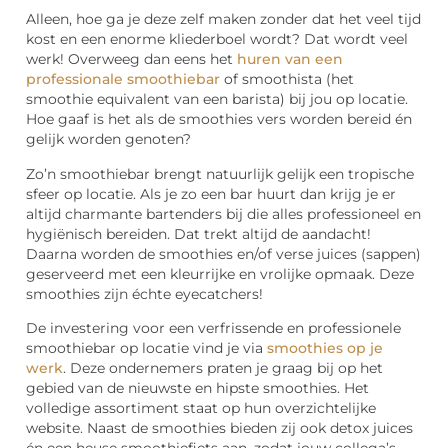
Alleen, hoe ga je deze zelf maken zonder dat het veel tijd
kost en een enorme kliederboel wordt? Dat wordt veel
werk! Overweeg dan eens het
huren van een
professionale smoothiebar
of smoothista (het
smoothie equivalent van een barista) bij jou op locatie.
Hoe gaaf is het als de smoothies vers worden bereid én
gelijk worden genoten?
Zo’n smoothiebar brengt natuurlijk gelijk een tropische
sfeer op locatie. Als je zo een bar huurt dan krijg je er
altijd charmante bartenders bij die alles professioneel en
hygiënisch bereiden. Dat trekt altijd de aandacht!
Daarna worden de smoothies en/of verse juices (sappen)
geserveerd met een kleurrijke en vrolijke opmaak. Deze
smoothies zijn échte eyecatchers!
De investering voor een verfrissende en professionele
smoothiebar op locatie vind je via
smoothies op je
werk
. Deze ondernemers praten je graag bij op het
gebied van de nieuwste en hipste smoothies. Het
volledige assortiment staat op hun overzichtelijke
website. Naast de smoothies bieden zij ook detox juices
én een heuse smoothiefiets aan, zodat jouw collega’s