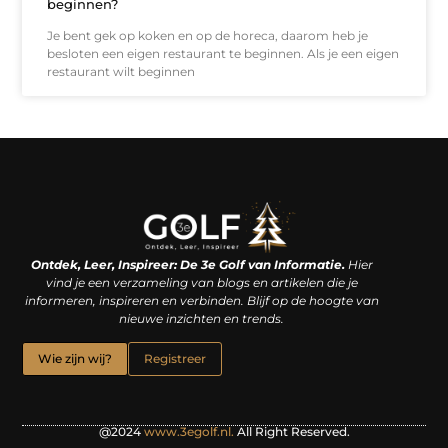
beginnen?
Je bent gek op koken en op de horeca, daarom heb je
besloten een eigen restaurant te beginnen. Als je een eigen
restaurant wilt beginnen
Linkjes kopen: een slimme zet of een dure vergissing?
Kan je geld verdienen met een website? De waarheid achter het digitale verdienmodel
Ontdek, Leer, Inspireer: De 3e Golf van Informatie.
Hier
vind je een verzameling van blogs en artikelen die je
informeren, inspireren en verbinden. Blijf op de hoogte van
nieuwe inzichten en trends.
Wie zijn wij?
Registreer
@2024
www.3egolf.nl.
All Right Reserved.