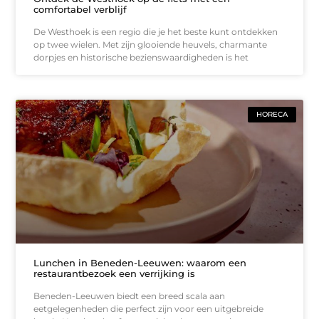
comfortabel verblijf
De Westhoek is een regio die je het beste kunt ontdekken
op twee wielen. Met zijn glooiende heuvels, charmante
dorpjes en historische bezienswaardigheden is het
HORECA
Lunchen in Beneden-Leeuwen: waarom een
restaurantbezoek een verrijking is
Beneden-Leeuwen biedt een breed scala aan
eetgelegenheden die perfect zijn voor een uitgebreide