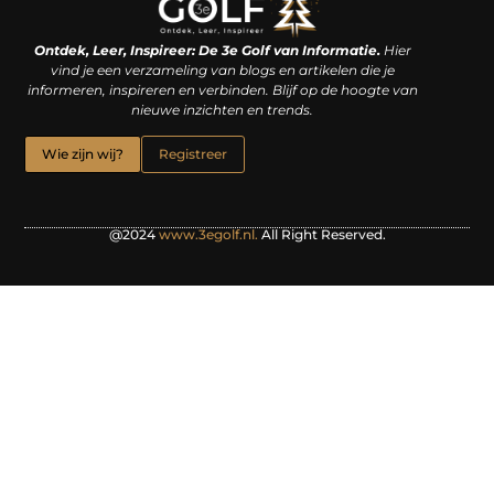
Linkjes kopen: een slimme zet of een dure vergissing?
Kan je geld verdienen met een website? De waarheid achter het digitale verdienmodel
Ontdek, Leer, Inspireer: De 3e Golf van Informatie.
Hier
vind je een verzameling van blogs en artikelen die je
informeren, inspireren en verbinden. Blijf op de hoogte van
nieuwe inzichten en trends.
Wie zijn wij?
Registreer
@2024
www.3egolf.nl.
All Right Reserved.