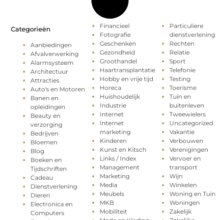
Financieel
Particuliere
Categorieën
Fotografie
dienstverlening
Geschenken
Rechten
Aanbiedingen
Gezondheid
Relatie
Afvalverwerking
Groothandel
Sport
Alarmsysteem
Haartransplantatie
Telefonie
Architectuur
Hobby en vrije tijd
Testing
Attracties
Horeca
Toerisme
Auto's en Motoren
Huishoudelijk
Tuin en
Banen en
Industrie
buitenleven
opleidingen
Internet
Tweewielers
Beauty en
Internet
Uncategorized
verzorging
marketing
Vakantie
Bedrijven
Kinderen
Verbouwen
Bloemen
Kunst en Kitsch
Verenigingen
Blog
Links / Index
Vervoer en
Boeken en
Management
transport
Tijdschriften
Marketing
Wijn
Cadeau
Media
Winkelen
Dienstverlening
Meubels
Woning en Tuin
Dieren
MKB
Woningen
Electronica en
Mobiliteit
Zakelijk
Computers