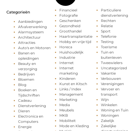
Financieel
Particuliere
Categorieën
Fotografie
dienstverlening
Geschenken
Rechten
Aanbiedingen
Gezondheid
Relatie
Afvalverwerking
Groothandel
Sport
Alarmsysteem
Haartransplantatie
Telefonie
Architectuur
Hobby en vrije tijd
Testing
Attracties
Horeca
Toerisme
Auto's en Motoren
Huishoudelijk
Tuin en
Banen en
Industrie
buitenleven
opleidingen
Internet
Tweewielers
Beauty en
Internet
Uncategorized
verzorging
marketing
Vakantie
Bedrijven
Kinderen
Verbouwen
Bloemen
Kunst en Kitsch
Verenigingen
Blog
Links / Index
Vervoer en
Boeken en
Management
transport
Tijdschriften
Marketing
Wijn
Cadeau
Media
Winkelen
Dienstverlening
Meubels
Woning en Tuin
Dieren
MKB
Woningen
Electronica en
Mobiliteit
Zakelijk
Computers
Mode en Kleding
Zakelijke
Energie