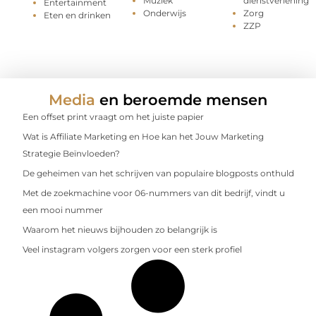
Muziek
dienstverlening
Entertainment
Onderwijs
Zorg
Eten en drinken
ZZP
Media
en beroemde mensen
Een offset print vraagt om het juiste papier
Wat is Affiliate Marketing en Hoe kan het Jouw Marketing
Strategie Beïnvloeden?
De geheimen van het schrijven van populaire blogposts onthuld
Met de zoekmachine voor 06-nummers van dit bedrijf, vindt u
een mooi nummer
Waarom het nieuws bijhouden zo belangrijk is
Veel instagram volgers zorgen voor een sterk profiel