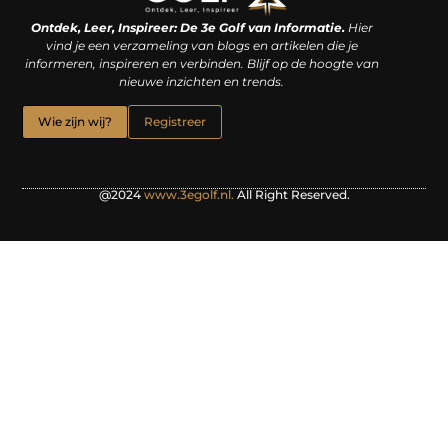
Linkjes kopen: een slimme zet of een dure vergissing?
Kan je geld verdienen met een website? De waarheid achter het digitale verdienmodel
Ontdek, Leer, Inspireer: De 3e Golf van Informatie.
Hier
vind je een verzameling van blogs en artikelen die je
informeren, inspireren en verbinden. Blijf op de hoogte van
nieuwe inzichten en trends.
Wie zijn wij?
Registreer
@2024
www.3egolf.nl.
All Right Reserved.