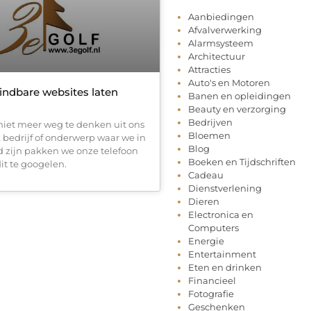
Aanbiedingen
Afvalverwerking
Alarmsysteem
Architectuur
Attracties
Auto's en Motoren
indbare websites laten
Banen en opleidingen
Beauty en verzorging
Bedrijven
 niet meer weg te denken uit ons
Bloemen
k bedrijf of onderwerp waar we in
Blog
d zijn pakken we onze telefoon
Boeken en Tijdschriften
it te googelen.
Cadeau
Dienstverlening
Dieren
Electronica en
Computers
Energie
Entertainment
Eten en drinken
Financieel
Fotografie
Geschenken