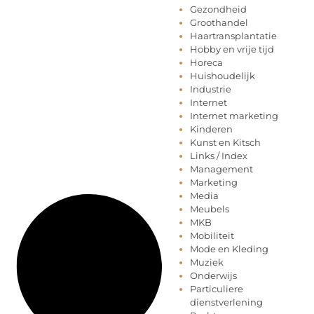
Gezondheid
Groothandel
Haartransplantatie
Hobby en vrije tijd
Horeca
Huishoudelijk
Industrie
Internet
Internet marketing
Kinderen
Kunst en Kitsch
Links / Index
Management
Marketing
Media
Meubels
MKB
Mobiliteit
Mode en Kleding
Muziek
Onderwijs
Particuliere
dienstverlening