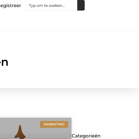
egistreer
en
MARKETING
Categorieën