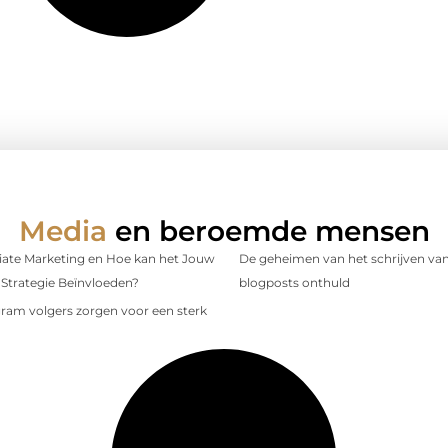
Media
en beroemde mensen
iliate Marketing en Hoe kan het Jouw
De geheimen van het schrijven van
Strategie Beïnvloeden?
blogposts onthuld
gram volgers zorgen voor een sterk