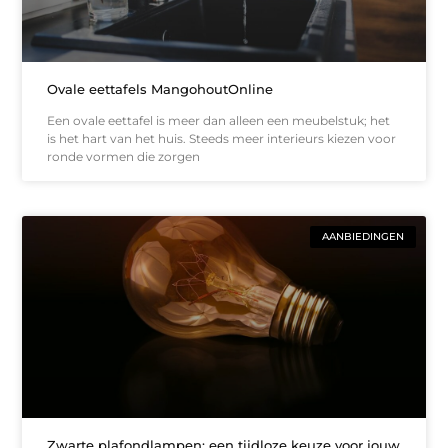
Ovale eettafels MangohoutOnline
Een ovale eettafel is meer dan alleen een meubelstuk; het
is het hart van het huis. Steeds meer interieurs kiezen voor
ronde vormen die zorgen
AANBIEDINGEN
Zwarte plafondlampen: een tijdloze keuze voor jouw