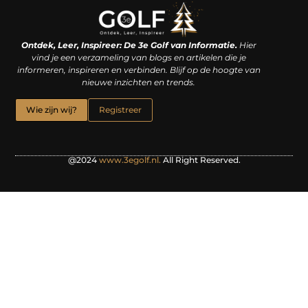
Linkjes kopen: een slimme zet of een dure vergissing?
Kan je geld verdienen met een website? De waarheid achter het digitale verdienmodel
Ontdek, Leer, Inspireer: De 3e Golf van Informatie.
Hier
vind je een verzameling van blogs en artikelen die je
informeren, inspireren en verbinden. Blijf op de hoogte van
nieuwe inzichten en trends.
Wie zijn wij?
Registreer
@2024
www.3egolf.nl.
All Right Reserved.