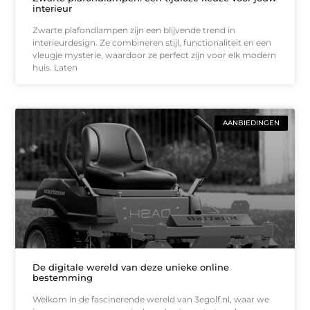
interieur
Zwarte plafondlampen zijn een blijvende trend in
interieurdesign. Ze combineren stijl, functionaliteit en een
vleugje mysterie, waardoor ze perfect zijn voor elk modern
huis. Laten
AANBIEDINGEN
De digitale wereld van deze unieke online
bestemming
Welkom in de fascinerende wereld van 3egolf.nl, waar we