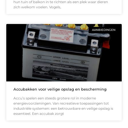
hun tuin of balkon in te richten als een plek waar dieren
zich welkom voelen. Vogels,
AANBIEDINGEN
Accubakken voor veilige opslag en bescherming
Accu’s spelen een steeds grotere rol in moderne
energievoorzieningen. Van recreatieve toepassingen tot
industriële systemen: een betrouwbare en veilige opslag is
essentieel. Een accubak zorgt