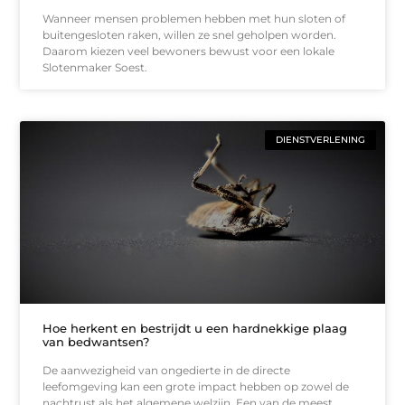
Wanneer mensen problemen hebben met hun sloten of
buitengesloten raken, willen ze snel geholpen worden.
Daarom kiezen veel bewoners bewust voor een lokale
Slotenmaker Soest.
DIENSTVERLENING
Hoe herkent en bestrijdt u een hardnekkige plaag
van bedwantsen?
De aanwezigheid van ongedierte in de directe
leefomgeving kan een grote impact hebben op zowel de
nachtrust als het algemene welzijn. Een van de meest