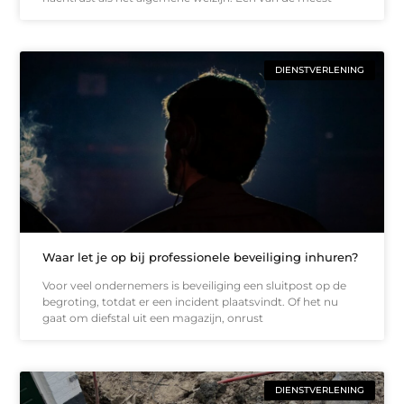
DIENSTVERLENING
Waar let je op bij professionele beveiliging inhuren?
Voor veel ondernemers is beveiliging een sluitpost op de
begroting, totdat er een incident plaatsvindt. Of het nu
gaat om diefstal uit een magazijn, onrust
DIENSTVERLENING