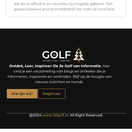
dat dit zo efficiënt en nauwkeurig mogelijk gebeurt. Een
gespecialiseerd grondverzetbedrijf dat inzet op innovatie,
Linkjes kopen: een slimme zet of een dure vergissing?
Kan je geld verdienen met een website? De waarheid achter het digitale verdienmodel
Ontdek, Leer, Inspireer: De 3e Golf van Informatie.
Hier
vind je een verzameling van blogs en artikelen die je
informeren, inspireren en verbinden. Blijf op de hoogte van
nieuwe inzichten en trends.
Wie zijn wij?
Registreer
@2024
www.3egolf.nl.
All Right Reserved.