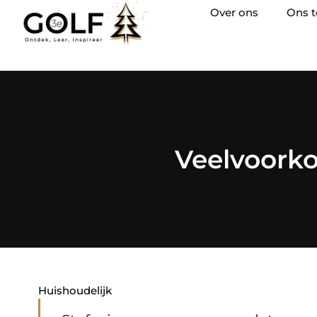
Over ons
Ons 
Veelvoork
Huishoudelijk