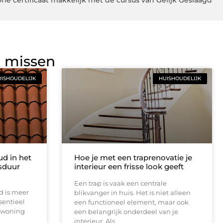
rie certificaat makkelijk met de cursus van Gelijk Geslaagd
g missen
ISHOUDELIJK
HUISHOUDELIJK
d in het
Hoe je met een traprenovatie je
sduur
interieur een frisse look geeft
Een trap is vaak een centrale
d is meer
blikvanger in huis. Het is niet alleen
sentieel
een functioneel element, maar ook
e woning
een belangrijk onderdeel van je
interieur. Als