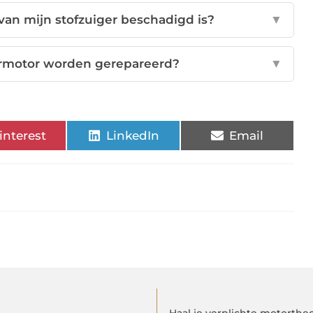
van mijn stofzuiger beschadigd is?
▼
ermotor worden gerepareerd?
▼
interest
LinkedIn
Email