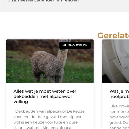
Ibiza: Feesten, stranden en relaxen
Gerelat
HUISHOUDELIJK
Alles wat je moet weten over
Wat je m
dekbedden met alpacawol
rioolpro
vulling
Elke provi
Dekbedden van alpacawol De keuze
kenmerken.
voor een dekbee gevuld met alpaca
bovengron
wol is een keuze voor luxe en pure
grond. De 
slaap kwaliteit. Met een alpaca
aangelegd 