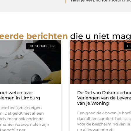
Haal je verplichte motortheo
eerde berichten
die u niet ma
HUISHOUDELIJK
HU
oet weten over
De Rol van Dakonderhou
blemen in Limburg
Verlengen van de Leven
van je Woning
ncie heeft zo z’n eigen
Een goed dak boven je hoof
 Dat geldt niet alleen
dan alleen comfort; het is es
ds, maar ook onder de
voor de bescherming van j
manier waarop riolen zijn
en alles wat erin zit.
verschilt per