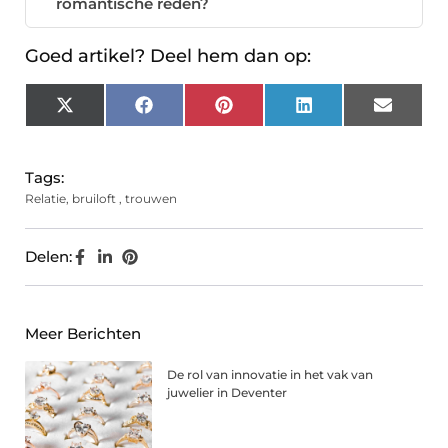
romantische reden?
Goed artikel? Deel hem dan op:
X
Facebook
Pinterest
LinkedIn
Email
(Twitter)
Tags:
Relatie
,
bruiloft
,
trouwen
Delen:
Meer Berichten
De rol van innovatie in het vak van
juwelier in Deventer