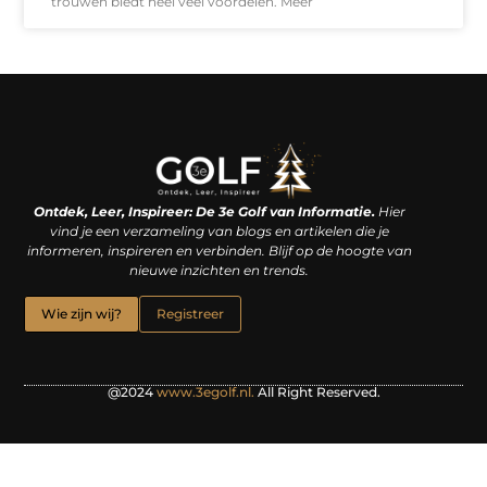
trouwen biedt heel veel voordelen. Meer
Linkjes kopen: een slimme zet of een dure vergissing?
Kan je geld verdienen met een website? De waarheid achter het digitale verdienmodel
Ontdek, Leer, Inspireer: De 3e Golf van Informatie.
Hier
vind je een verzameling van blogs en artikelen die je
informeren, inspireren en verbinden. Blijf op de hoogte van
nieuwe inzichten en trends.
Wie zijn wij?
Registreer
@2024
www.3egolf.nl.
All Right Reserved.