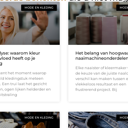
MODE EN KLEDING
MODE
lyse: waarom kleur
Het belang van hoogwa
vloed heeft op je
naaimachineonderdele
ng
Elke naaister of kleermaker
kent het moment waarop
de keuze van de juiste naal
ld kledingstuk meteen
verschil kan maken tussen 
. Een trui laat het gezicht
vlekkeloos resultaat en een
ken, ogen lijken helderder en
frustrerend project. Bij
itstraling
MODE EN KLEDING
MODE