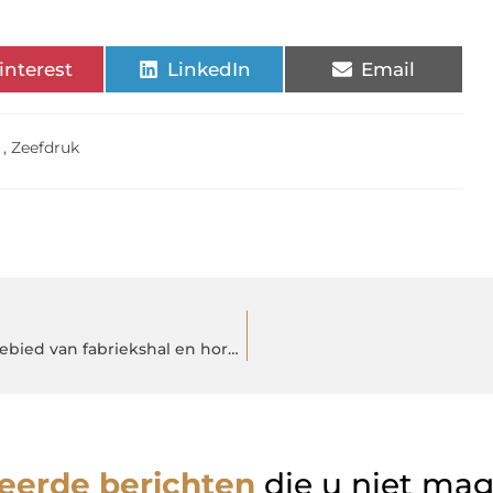
interest
LinkedIn
Email
,
Zeefdruk
Ledonline.nl: een LED lampen winkel én adviseur op het gebied van fabriekshal en horeca verlichting
eerde berichten
die u niet ma