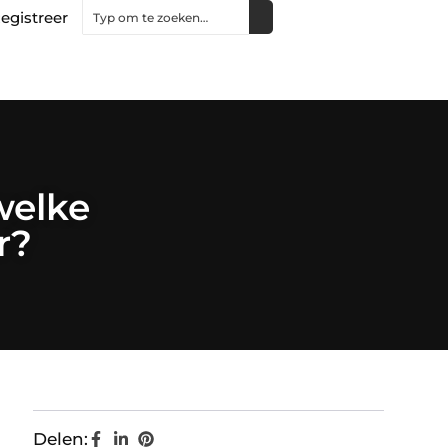
egistreer
welke
r?
Delen: