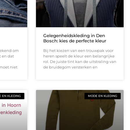
Gelegenheidskleding in Den
Bosch: kies de perfecte kleur
bekend om
Bij het kiezen van een trouwpak voor
t en dat
heren speelt de kleur een belangrijke
rol. De juiste tint kan de uitstraling van
moet niet
de bruidegom versterken en
 EN KLEDING
MODE EN KLEDING