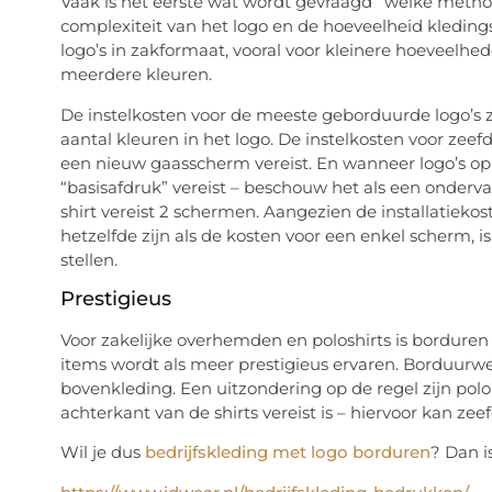
Vaak is het eerste wat wordt gevraagd “welke meth
complexiteit van het logo en de hoeveelheid kledin
logo’s in zakformaat, vooral voor kleinere hoeveelh
meerdere kleuren.
De instelkosten voor de meeste geborduurde logo’s zi
aantal kleuren in het logo. De instelkosten voor zeefdr
een nieuw gaasscherm vereist. En wanneer logo’s op 
“basisafdruk” vereist – beschouw het als een onderva
shirt vereist 2 schermen. Aangezien de installatiek
hetzelfde zijn als de kosten voor een enkel scherm,
stellen.
Prestigieus
Voor zakelijke overhemden en poloshirts is bordure
items wordt als meer prestigieus ervaren. Borduurwe
bovenkleding. Een uitzondering op de regel zijn polo
achterkant van de shirts vereist is – hiervoor kan zee
Wil je dus
bedrijfskleding met logo borduren
? Dan i