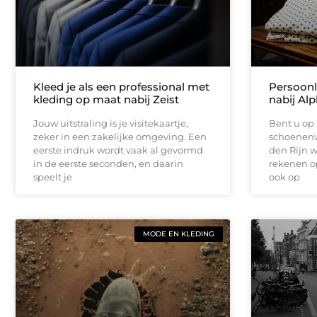
Kleed je als een professional met
Persoonl
kleding op maat nabij Zeist
nabij Al
Jouw uitstraling is je visitekaartje,
Bent u op
zeker in een zakelijke omgeving. Een
schoenenw
eerste indruk wordt vaak al gevormd
den Rijn w
in de eerste seconden, en daarin
rekenen o
speelt je
ook op
MODE EN KLEDING