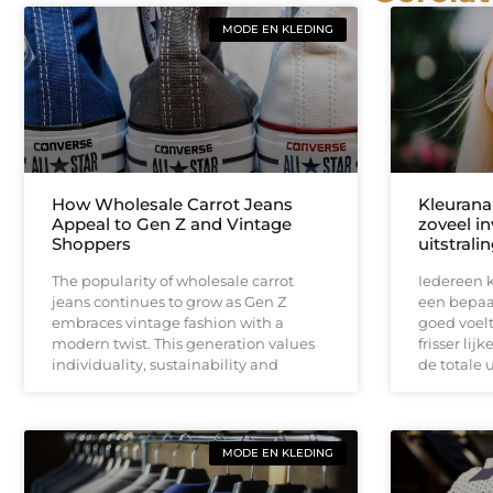
MODE EN KLEDING
How Wholesale Carrot Jeans
Kleurana
Appeal to Gen Z and Vintage
zoveel in
Shoppers
uitstrali
The popularity of wholesale carrot
Iedereen 
jeans continues to grow as Gen Z
een bepaa
embraces vintage fashion with a
goed voelt
modern twist. This generation values
frisser lij
individuality, sustainability and
de totale u
MODE EN KLEDING