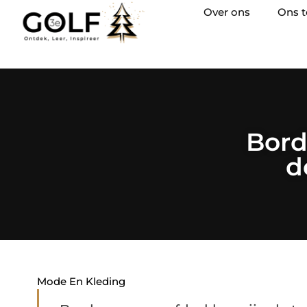
Over ons
Ons 
Bord
d
Mode En Kleding