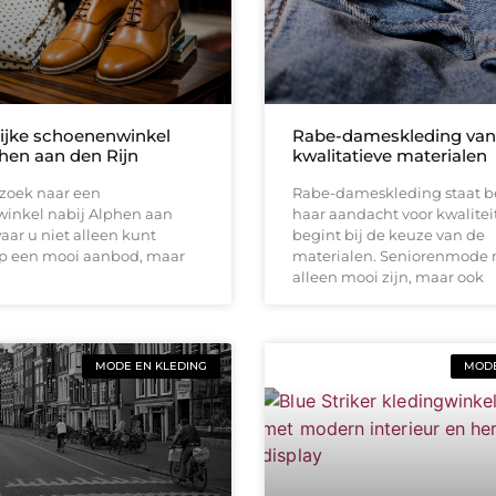
ijke schoenenwinkel
Rabe-dameskleding van
phen aan den Rijn
kwalitatieve materialen
 zoek naar een
Rabe-dameskleding staat 
inkel nabij Alphen aan
haar aandacht voor kwalitei
aar u niet alleen kunt
begint bij de keuze van de
p een mooi aanbod, maar
materialen. Seniorenmode 
alleen mooi zijn, maar ook
MODE EN KLEDING
MODE