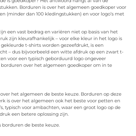
ode is goedkoper? Het antwoord hangt af van de
gstukken. Borduren is over het algemeen goedkoper voor
eden (minder dan 100 kledingstukken) en voor logo’s met
jn een vast bedrag en variëren niet op basis van het
uk zijn kleurafhankelijk – voor elke kleur in het logo is
gekleurde t-shirts worden gezeefdrukt, is een
cht – dus bijvoorbeeld een witte afdruk op een zwart t-
osten voor een typisch geborduurd logo ongeveer
 is borduren over het algemeen goedkoper om in te
n over het algemeen de beste keuze. Borduren op deze
rk is over het algemeen ook het beste voor petten en
’s, typisch voor ambachten, waar een groot logo op de
fdruk een betere oplossing zijn.
s borduren de beste keuze.