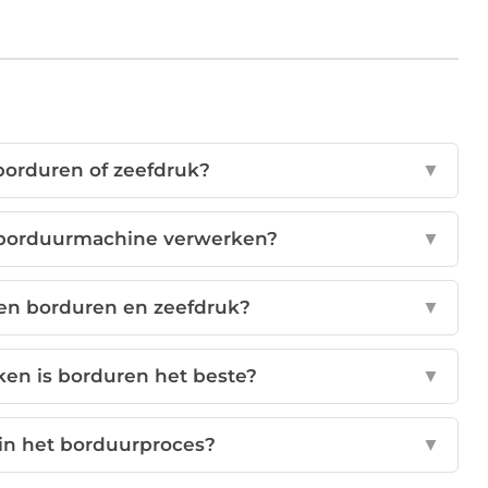
borduren of zeefdruk?
▼
 borduurmachine verwerken?
▼
ssen borduren en zeefdruk?
▼
ken is borduren het beste?
▼
n in het borduurproces?
▼