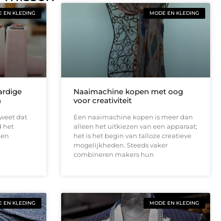
 EN KLEDING
MODE EN KLEDING
ardige
Naaimachine kopen met oog
n
voor creativiteit
 weet dat
Een naaimachine kopen is meer dan
d het
alleen het uitkiezen van een apparaat;
een
het is het begin van talloze creatieve
mogelijkheden. Steeds vaker
combineren makers hun
 EN KLEDING
MODE EN KLEDING