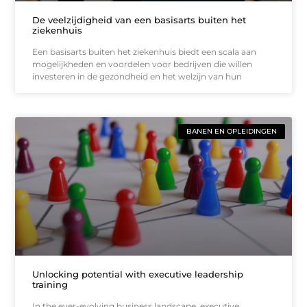
De veelzijdigheid van een basisarts buiten het
ziekenhuis
Een basisarts buiten het ziekenhuis biedt een scala aan
mogelijkheden en voordelen voor bedrijven die willen
investeren in de gezondheid en het welzijn van hun
BANEN EN OPLEIDINGEN
Unlocking potential with executive leadership
training
In the ever-evolving business landscape, executive