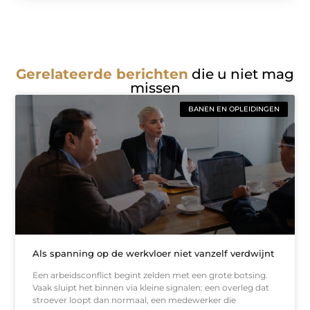
Gerelateerde berichten
die u niet mag
missen
BANEN EN OPLEIDINGEN
Als spanning op de werkvloer niet vanzelf verdwijnt
Een arbeidsconflict begint zelden met een grote botsing.
Vaak sluipt het binnen via kleine signalen: een overleg dat
stroever loopt dan normaal, een medewerker die