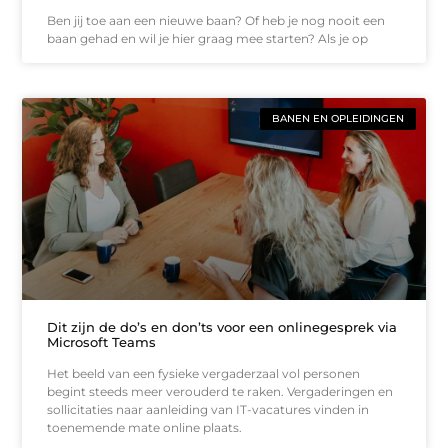
Ben jij toe aan een nieuwe baan? Of heb je nog nooit een
baan gehad en wil je hier graag mee starten? Als je op
BANEN EN OPLEIDINGEN
Dit zijn de do’s en don’ts voor een onlinegesprek via
Microsoft Teams
Het beeld van een fysieke vergaderzaal vol personen
begint steeds meer verouderd te raken. Vergaderingen en
sollicitaties naar aanleiding van IT-vacatures vinden in
toenemende mate online plaats.