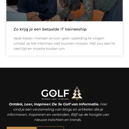
Zo krijg je een betaalde IT traineeship
Vaak kiezen mensen ervoor geen opleiding te volgen
omdat ze het inkomen niet kunnen missen. Het zou dan te
veel tijd en moeite kosten om
Linkjes kopen: een slimme zet of een dure vergissing?
Kan je geld verdienen met een website? De waarheid achter het digitale verdienmodel
Ontdek, Leer, Inspireer: De 3e Golf van Informatie.
Hier
vind je een verzameling van blogs en artikelen die je
informeren, inspireren en verbinden. Blijf op de hoogte van
nieuwe inzichten en trends.