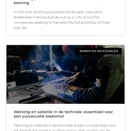
training
In the ever-evolving business landscape, executive
leadership training stands out as a critical tool for
companies seeking to harness the full potential of their
top-tier
BANEN EN OPLEIDINGEN
Werving en selectie in de techniek: essentieel voor
een succesvolle toekomst
Werving en selectie in de techniek is een cruciale stap voor
elk bedrijf dat actief is in deze sector. Het vinden van de