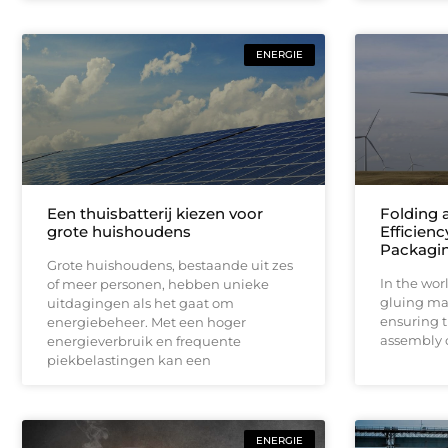
ENERGIE
Een thuisbatterij kiezen voor
Folding 
grote huishoudens
Efficienc
Packagi
Grote huishoudens, bestaande uit zes
In the wor
of meer personen, hebben unieke
gluing mac
uitdagingen als het gaat om
ensuring t
energiebeheer. Met een hoger
assembly o
energieverbruik en frequente
piekbelastingen kan een
ENERGIE