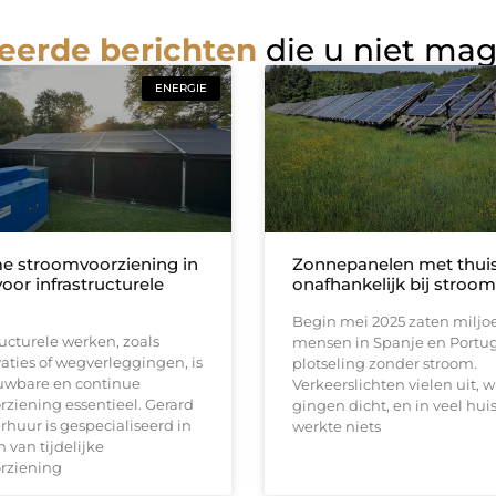
eerde berichten
die u niet ma
ENERGIE
 stroomvoorziening in
Zonnepanelen met thuisb
oor infrastructurele
onafhankelijk bij stroom
Begin mei 2025 zaten milj
tructurele werken, zoals
mensen in Spanje en Portu
ties of wegverleggingen, is
plotseling zonder stroom.
uwbare en continue
Verkeerslichten vielen uit, w
ziening essentieel. Gerard
gingen dicht, en in veel hu
huur is gespecialiseerd in
werkte niets
n van tijdelijke
rziening