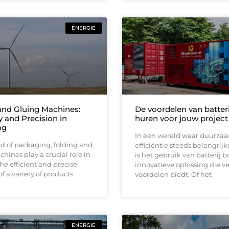
ENERGIE
and Gluing Machines:
De voordelen van batter
y and Precision in
huren voor jouw project
ng
In een wereld waar duurza
ld of packaging, folding and
efficiëntie steeds belangrij
hines play a crucial role in
is het gebruik van batterij 
he efficient and precise
innovatieve oplossing die ve
f a variety of products.
voordelen biedt. Of het
ENERGIE