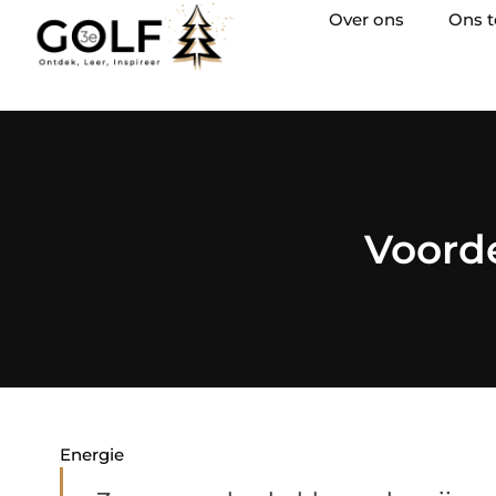
Over ons
Ons 
Voord
Energie