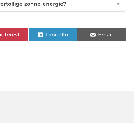
vertollige zonne-energie?
▼
interest
LinkedIn
Email