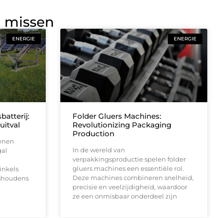
g missen
ENERGIE
ENERGIE
atterij:
Folder Gluers Machines:
uitval
Revolutionizing Packaging
Production
oenen
In de wereld van
gal
verpakkingsproductie spelen folder
gluers machines een essentiële rol.
inkels
Deze machines combineren snelheid,
ishoudens
precisie en veelzijdigheid, waardoor
ze een onmisbaar onderdeel zijn