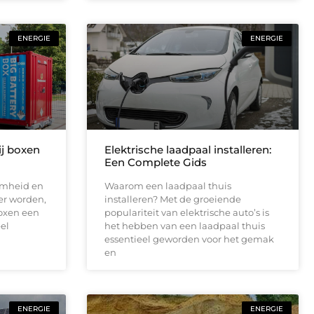
ENERGIE
ENERGIE
ij boxen
Elektrische laadpaal installeren:
Een Complete Gids
amheid en
Waarom een laadpaal thuis
ker worden,
installeren? Met de groeiende
boxen een
populariteit van elektrische auto’s is
el
het hebben van een laadpaal thuis
essentieel geworden voor het gemak
en
ENERGIE
ENERGIE