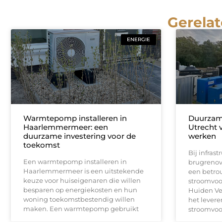
Gerelat
ENERGIE
Warmtepomp installeren in
Duurzame
Haarlemmermeer: een
Utrecht v
duurzame investering voor de
werken
toekomst
Bij infras
Een warmtepomp installeren in
brugrenova
Haarlemmermeer is een uitstekende
een betro
keuze voor huiseigenaren die willen
stroomvoor
besparen op energiekosten en hun
Huiden Ver
woning toekomstbestendig willen
het levere
maken. Een warmtepomp gebruikt
stroomvoo