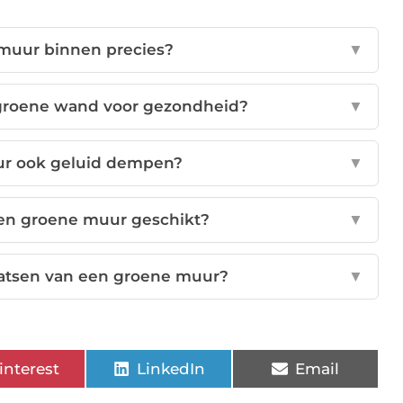
 muur binnen precies?
▼
 groene wand voor gezondheid?
▼
r ook geluid dempen?
▼
een groene muur geschikt?
▼
aatsen van een groene muur?
▼
interest
LinkedIn
Email