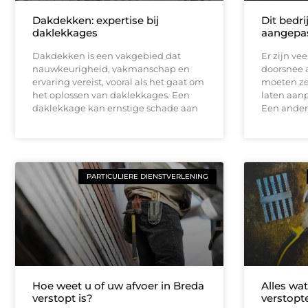
Dakdekken: expertise bij
Dit bedri
daklekkages
aangepas
Dakdekken is een vakgebied dat
Er zijn ve
nauwkeurigheid, vakmanschap en
doorsnee 
ervaring vereist, vooral als het gaat om
moeten ze
het oplossen van daklekkages. Een
laten aan
daklekkage kan ernstige schade aan
Een andere
PARTICULIERE DIENSTVERLENING
Hoe weet u of uw afvoer in Breda
Alles wa
verstopt is?
verstopte