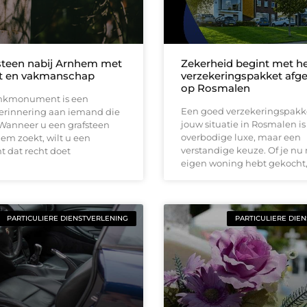
steen nabij Arnhem met
Zekerheid begint met he
t en vakmanschap
verzekeringspakket afg
op Rosmalen
nkmonument is een
Een goed verzekeringspakk
herinnering aan iemand die
jouw situatie in Rosmalen i
 Wanneer u een grafsteen
overbodige luxe, maar een
em zoekt, wilt u een
verstandige keuze. Of je nu
dat recht doet
eigen woning hebt gekocht
PARTICULIERE DIENSTVERLENING
PARTICULIERE DIE