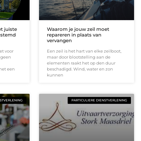
t juiste
Waarom je jouw zeil moet
estemd
repareren in plaats van
vervangen
et voor
Een zeil is het hart van elke zeilboot,
s geen
maar door blootstelling aan de
elementen raakt het op den duur
 net een
beschadigd. Wind, water en zon
,
kunnen
NSTVERLENING
PARTICULIERE DIENSTVERLENING