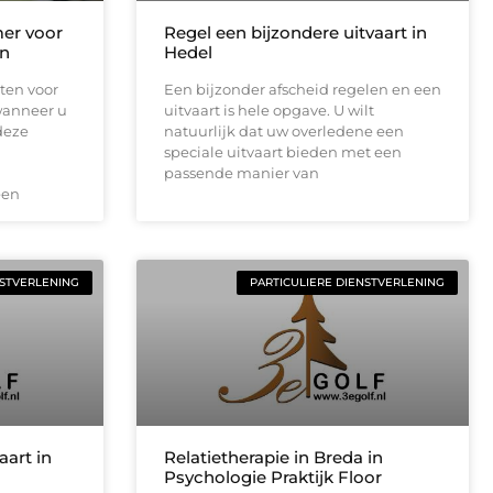
er voor
Regel een bijzondere uitvaart in
en
Hedel
tten voor
Een bijzonder afscheid regelen en een
wanneer u
uitvaart is hele opgave. U wilt
deze
natuurlijk dat uw overledene een
speciale uitvaart bieden met een
passende manier van
een
NSTVERLENING
PARTICULIERE DIENSTVERLENING
aart in
Relatietherapie in Breda in
Psychologie Praktijk Floor