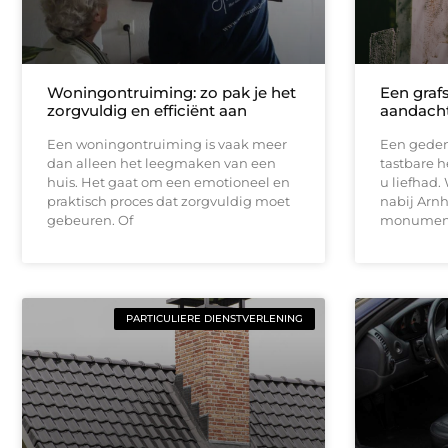
Woningontruiming: zo pak je het
Een graf
zorgvuldig en efficiënt aan
aandach
Een woningontruiming is vaak meer
Een gede
dan alleen het leegmaken van een
tastbare 
huis. Het gaat om een emotioneel en
u liefhad.
praktisch proces dat zorgvuldig moet
nabij Arnh
gebeuren. Of
monument 
PARTICULIERE DIENSTVERLENING