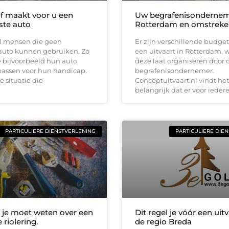
jf maakt voor u een
Uw begrafenisondernem
te auto
Rotterdam en omstrek
el mensen die geen
Er zijn verschillende budge
auto kunnen gebruiken. Zo
een uitvaart in Rotterdam, 
 bijvoorbeeld hun auto
deze laat organiseren door 
passen voor hun handicap.
begrafenisondernemer.
 situatie die
Conceptuitvaart.nl vindt het
belangrijk dat er voor ieder
PARTICULIERE DIENSTVERLENING
PARTICULIERE DIE
t je moet weten over een
Dit regel je vóór een uitv
 riolering.
de regio Breda