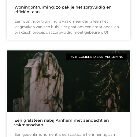
Woningontruiming: zo pak je het zorgvuldig en
efficiënt aan
Een woningontruiming is vaak meer dan alleen het
leegmaken van een huis. Het gaat om een emotioneel en
praktisch proces dat zorgvuldig moet gebeuren. Of
PARTICULIERE DIENSTVERLENING
Een grafsteen nabij Arnhem met aandacht en
vakmanschap
Een gedenkmonument is een tastbare herinnering aan