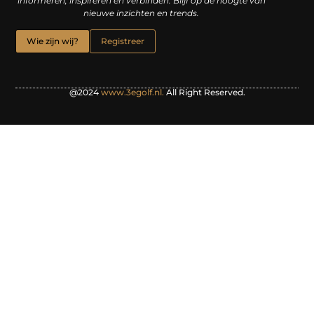
informeren, inspireren en verbinden. Blijf op de hoogte van
nieuwe inzichten en trends.
Wie zijn wij?
Registreer
@2024
www.3egolf.nl.
All Right Reserved.